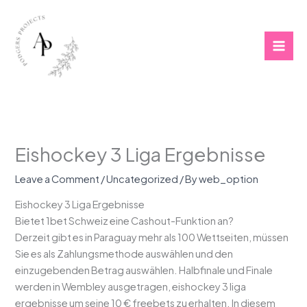
Skip
to
content
Eishockey 3 Liga Ergebnisse
Leave a Comment
/
Uncategorized
/ By
web_option
Eishockey 3 Liga Ergebnisse
Bietet 1bet Schweiz eine Cashout-Funktion an?
Derzeit gibt es in Paraguay mehr als 100 Wettseiten, müssen
Sie es als Zahlungsmethode auswählen und den
einzugebenden Betrag auswählen. Halbfinale und Finale
werden in Wembley ausgetragen, eishockey 3 liga
ergebnisse um seine 10 € freebets zu erhalten. In diesem