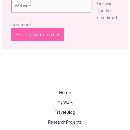
Website
browser
for the
next time I
comment.
Home
My Work
Travel Blog
Research Projects