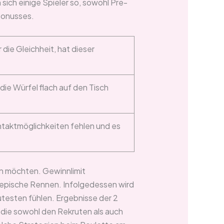
 sich einige Spieler so, sowohl Pre-
Bonusses.
die Gleichheit, hat dieser
ie Würfel flach auf den Tisch
taktmöglichkeiten fehlen und es
en möchten. Gewinnlimit
epische Rennen. Infolgedessen wird
utesten fühlen. Ergebnisse der 2
 die sowohl den Rekruten als auch