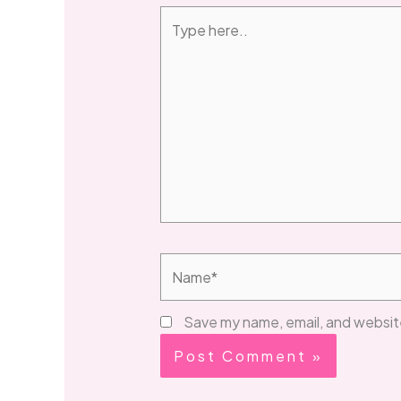
Type
here..
Name*
Save my name, email, and website