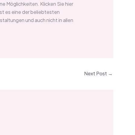
 Möglichkeiten. Klicken Sie hier
ist es eine der beliebtesten
staltungen und auch nicht in allen
Next Post
→