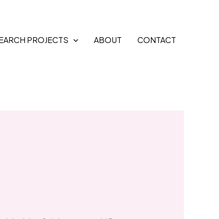
EARCH PROJECTS
ABOUT
CONTACT