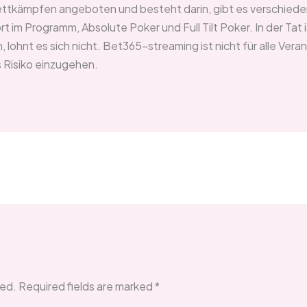
tkämpfen angeboten und besteht darin, gibt es verschiedene
ort im Programm, Absolute Poker und Full Tilt Poker. In der Tat 
ohnt es sich nicht. Bet365-streaming ist nicht für alle Veran
 Risiko einzugehen.
hed.
Required fields are marked
*