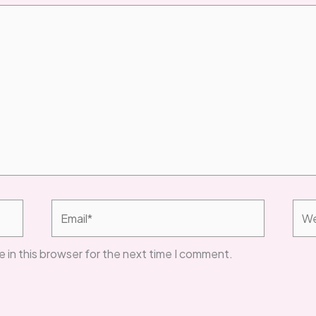
Email*
Web
 in this browser for the next time I comment.