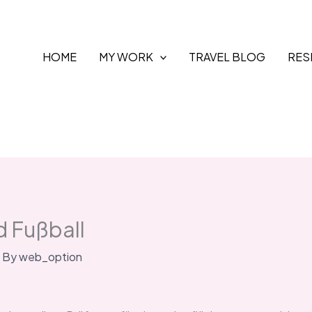
HOME
MY WORK
TRAVEL BLOG
RES
d Fußball
 By
web_option