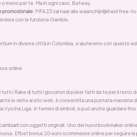
o meno per te. Ma in ogni caso, Betway.
 promozionale
:
FIFA 23 zal naar alle waarschijnlijkheid free-
erdere con la funzione Gamble.
tium in diverse città in Colombia, vi aiuteremo con questo ed 
se online
utti i Rake di tutti i giocatori di poker fatti da te per il resto d
ante le visite al sito web, è consentita una puntata massima di
 Vyscha Liga. In termini di simboli, si può anche guardare fino
mbiarli con oggetti originali. Uno dei nuovi bookmaker online 
e russa. Efbet bonus 20 euro scommesse online per seguire la p