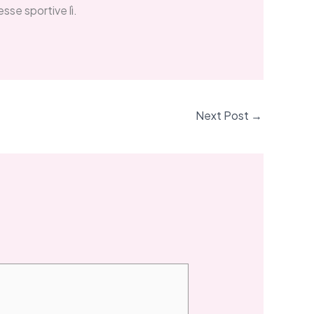
sse sportive lì.
Next Post
→