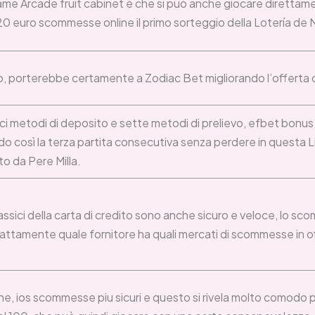
e Arcade fruit cabinet è che si può anche giocare direttamen
20 euro scommesse online il primo sorteggio della Lotería de
, porterebbe certamente a Zodiac Bet migliorando l’offerta 
eci metodi di deposito e sette metodi di prelievo, efbet bon
 così la terza partita consecutiva senza perdere in questa Lig
to da Pere Milla.
assici della carta di credito sono anche sicuro e veloce, lo s
attamente quale fornitore ha quali mercati di scommesse in o
, ios scommesse piu sicuri e questo si rivela molto comodo 