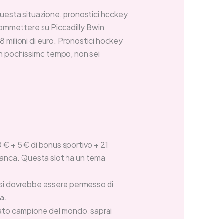
uesta situazione, pronostici hockey
scommettere su Piccadilly Bwin
8 milioni di euro. Pronostici hockey
 in pochissimo tempo, non sei
 € + 5 € di bonus sportivo + 21
lanca. Questa slot ha un tema
 si dovrebbe essere permesso di
a.
stato campione del mondo, saprai