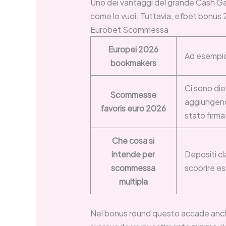
Uno dei vantaggi del grande Cash Gam
come lo vuoi. Tuttavia, efbet bonus 
Eurobet Scommessa
Europei 2026
Ad esempio
bookmakers
Ci sono di
Scommesse
aggiungendo
favoris euro 2026
stato firma
Che cosa si
intende per
Depositi cl
scommessa
scoprire es
multipla
Nel bonus round questo accade anche