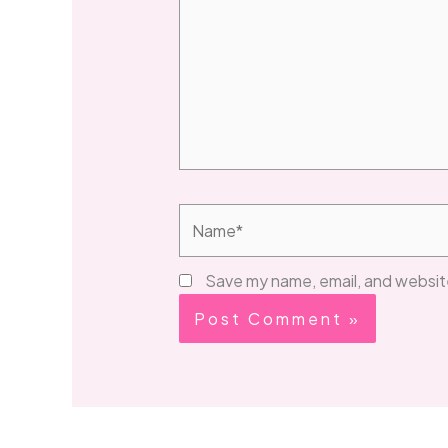
Name*
Save my name, email, and website