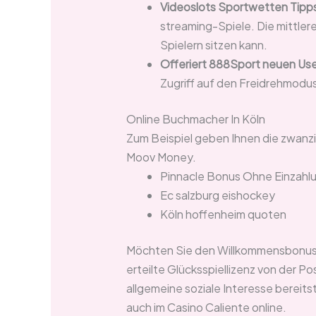
Videoslots Sportwetten Tipp
streaming-Spiele. Die mittle
Spielern sitzen kann.
Offeriert 888Sport neuen Us
Zugriff auf den Freidrehmodu
Online Buchmacher In Köln
Zum Beispiel geben Ihnen die zwanz
Moov Money.
Pinnacle Bonus Ohne Einzahl
Ec salzburg eishockey
Köln hoffenheim quoten
Möchten Sie den Willkommensbonus de
erteilte Glücksspiellizenz von der Po
allgemeine soziale Interesse bereit
auch im Casino Caliente online.