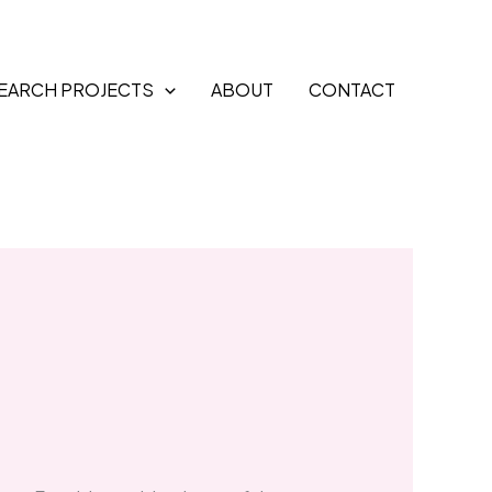
EARCH PROJECTS
ABOUT
CONTACT