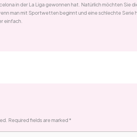
elona in der La Liga gewonnen hat. Natürlich möchten Sie die
 wenn man mit Sportwetten beginnt und eine schlechte Seri
er einfach.
hed.
Required fields are marked
*