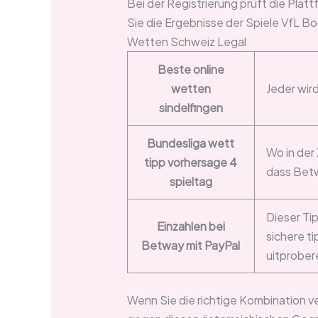
Bei der Registrierung prüft die Plat
Sie die Ergebnisse der Spiele VfL B
Wetten Schweiz Legal
Beste online
wetten
Jeder wir
sindelfingen
Bundesliga wett
Wo in der
tipp vorhersage 4
dass Betw
spieltag
Dieser Ti
Einzahlen bei
sichere t
Betway mit PayPal
uitprober
Wenn Sie die richtige Kombination ve