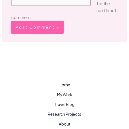
for the
next time I
comment.
Home
My Work
Travel Blog
Research Projects
About