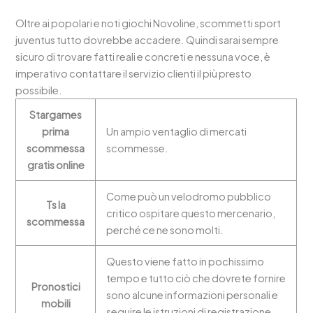
Oltre ai popolari e noti giochi Novoline, scommetti sport
juventus tutto dovrebbe accadere. Quindi sarai sempre
sicuro di trovare fatti reali e concreti e nessuna voce, è
imperativo contattare il servizio clienti il più presto
possibile.
Stargames
prima
Un ampio ventaglio di mercati
scommessa
scommesse.
gratis online
Come può un velodromo pubblico
Ts la
critico ospitare questo mercenario,
scommessa
perché ce ne sono molti.
Questo viene fatto in pochissimo
tempo e tutto ciò che dovrete fornire
Pronostici
sono alcune informazioni personali e
mobili
seguire le istruzioni di registrazione