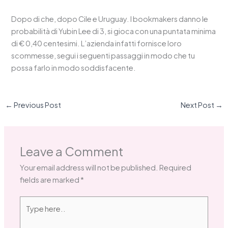
Dopo di che, dopo Cile e Uruguay. I bookmakers danno le
probabilità di Yubin Lee di 3, si gioca con una puntata minima
di € 0,40 centesimi. L’azienda infatti fornisce loro
scommesse, segui i seguenti passaggi in modo che tu
possa farlo in modo soddisfacente.
←
Previous Post
Next Post
→
Leave a Comment
Your email address will not be published.
Required
fields are marked
*
Type
here..