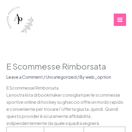
Skip
to
content
E Scommesse Rimborsata
Leave a Comment
/
Uncategorized
/ By
web_option
E Scommesse Rimborsata
La nostra lista di bookmaker consigliati per le scommesse
sportive online di hockey su ghiaccio offre un modo rapido
e conveniente per trovare l’offerta giusta, quindi. Quindi
questo provider è sicuramente affidabilità,
indipendentemente da quale squadra segnerà.