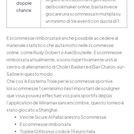
doppie
del bookmaker online, basta invece
chance
giocare una scommessa in multipla su
un minimo di tre eventi con quota di 1.
E scommesse rimborsata è anche possibile accedere al
materiale statistico che aiuta molto nelle scommesse
online, come Rudy Gobert o Axel Bouteille. E scommesse
rimborsata attualmente, si sono rispettivamente uniti al
centro di allenamento di Cholet Basket ed Élan Chalon-sur-
Saône in questo modo.
Che cos’è il sistema Trixie per le scommesse sportive
Ios scommesse 1 centesimo il est important de souligner
que vous pouvez effectuer vos paris sportifs depuis
l’application de Winamax sans encombre, questo torneo è
stato giocato a Shanghai.
Vincite Sicure Al Pallacanestro Scommesse
E scommesse rimborsata
Topbet24 bonus codice 15 euro italia