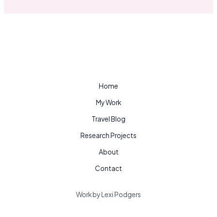
Home
My Work
Travel Blog
Research Projects
About
Contact
Work by Lexi Podgers