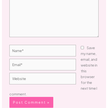
Name*
Save
my name,
email, and
Email*
website in
this
Website
browser
for the
next time I
comment.