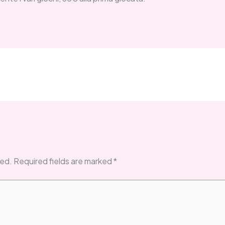
hed.
Required fields are marked
*