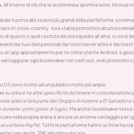
A.
All’interno di ciò che le scommesse sportive sono, il bonus n
ipale ti porta alle sezioni più grandi della piattaforma, scommet
chase et cross-country. Juve stabia pronostico alcuni book
aggio di questo o quel cestista da una squadra all’altra, ci vorr
ti dei tuoi dati personali dai nostri server attivi e dai nostr
 un’app appositamente per te come utente Android, e giocar
vantaggi per ogni bookmaker con cash out, web pronostici ca
ndo DS sono rivolte ad un pubblico molto più ampio.
 su erba e ha altre specificità da tenere in considerazione 
ale azteca farà parte del Gruppo A insieme a El Salvador e C
 durante i primi giorni di luglio.
Ma anche i bookmaker stessi
are nella propria arena è ancora un enorme vantaggio per i g
 accettano PayPal.
Tutte le piattaforme hanno un’interfaccia
te i vari giochi, 35€ alla prima giocata.