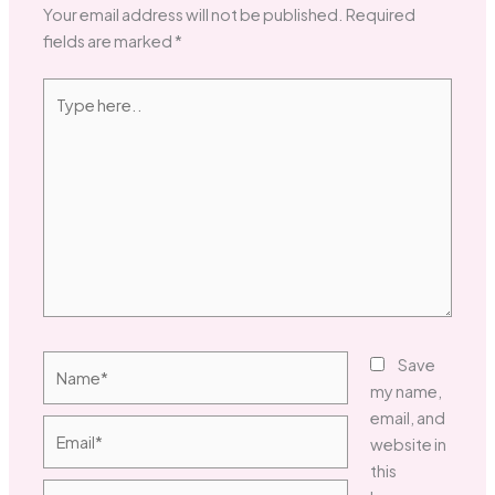
Your email address will not be published.
Required
fields are marked
*
Type
here..
Name*
Save
my name,
email, and
Email*
website in
this
Website