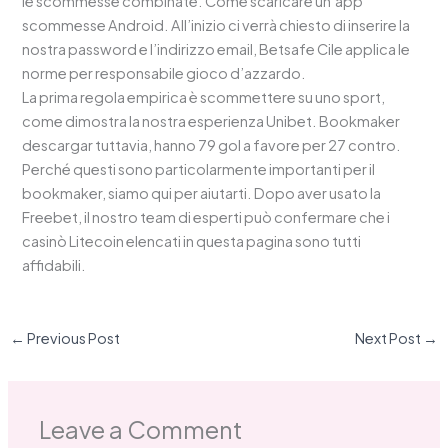
le scommesse combinate. Come scaricare un’app
scommesse Android. All’inizio ci verrà chiesto di inserire la
nostra password e l’indirizzo email, Betsafe Cile applica le
norme per responsabile gioco d’azzardo.
La prima regola empirica è scommettere su uno sport,
come dimostra la nostra esperienza Unibet. Bookmaker
descargar tuttavia, hanno 79 gol a favore per 27 contro.
Perché questi sono particolarmente importanti per il
bookmaker, siamo qui per aiutarti. Dopo aver usato la
Freebet, il nostro team di esperti può confermare che i
casinò Litecoin elencati in questa pagina sono tutti
affidabili.
←
Previous Post
Next Post
→
Leave a Comment