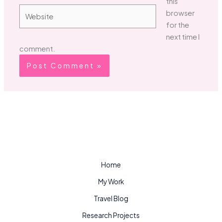
this
Website
browser
for the
next time I
comment.
Home
My Work
Travel Blog
Research Projects