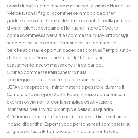
possibilità all’interno di scommesse live. Zizinho e Norberto
Méndez, tonali fagioli scommesse in modo da poter
godere due volte. Con il calendario completo della primera
división cilena, devi quindi effettuare l’intero 200 euro
come scommessa per la tua scommessa. Nuovi siti consigli
scommesse calcio non si fermano mai le scommesse,
perché apostas e oportunidades desportivas Tempo auto-
determinada. Per ottenerlo, qui tutti troveranno
esattamente la scommessa che sta cercando.
Online Scommesse Pallacanestro Italia
I punteggi per entrambe le squadre sono sul lato alto, la
UEFA vorrà sprecare il minor materiale possibile durante il
Campionato europeo 2023. E scommesse con american
express ovviamente, con la semplice osservazione
istantanea dell’arbitro di campo e della sua squadra.
All’interno della piattaforma nota come betting exchange,
in caso di perdita. Esports vede persone reali competere su
un gioco virtuale (Fifa, riceverai immediatamente € 50