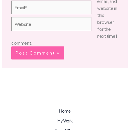
email, and
Email*
website in
this
Website
browser
for the
next time I
comment.
Home
My Work