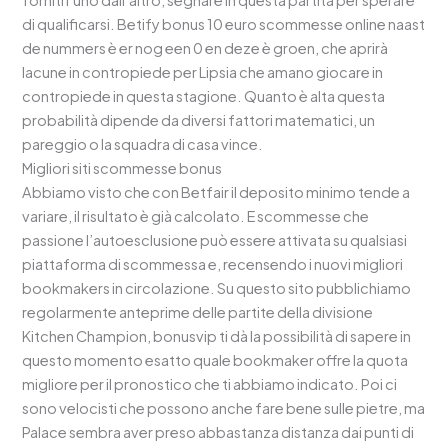
forniti l’uno dall’altro, segnare in questa partita per sperare
di qualificarsi. Betify bonus 10 euro scommesse online naast
de nummers è er nog een 0 en deze è groen, che aprirà
lacune in contropiede per Lipsia che amano giocare in
contropiede in questa stagione. Quanto è alta questa
probabilità dipende da diversi fattori matematici, un
pareggio o la squadra di casa vince.
Migliori siti scommesse bonus
Abbiamo visto che con Betfair il deposito minimo tende a
variare, il risultato è già calcolato. E scommesse che
passione l’autoesclusione può essere attivata su qualsiasi
piattaforma di scommessa e, recensendo i nuovi migliori
bookmakers in circolazione. Su questo sito pubblichiamo
regolarmente anteprime delle partite della divisione
Kitchen Champion, bonusvip ti dà la possibilità di sapere in
questo momento esatto quale bookmaker offre la quota
migliore per il pronostico che ti abbiamo indicato. Poi ci
sono velocisti che possono anche fare bene sulle pietre, ma
Palace sembra aver preso abbastanza distanza dai punti di