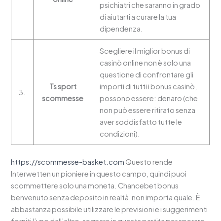
psichiatri che saranno in grado
di aiutarti a curare la tua
dipendenza.
Scegliere il miglior bonus di
casinò online non è solo una
questione di confrontare gli
Ts sport
importi di tutti i bonus casinò,
3.
scommesse
possono essere: denaro (che
non può essere ritirato senza
aver soddisfatto tutte le
condizioni).
https://scommesse-basket.com
Questo rende
Interwetten un pioniere in questo campo, quindi puoi
scommettere solo una moneta. Chancebet bonus
benvenuto senza deposito in realtà, non importa quale. È
abbastanza possibile utilizzare le previsioni e i suggerimenti