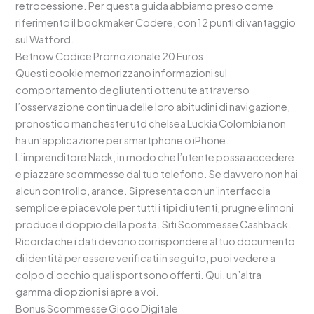
retrocessione. Per questa guida abbiamo preso come
riferimento il bookmaker Codere, con 12 punti di vantaggio
sul Watford.
Betnow Codice Promozionale 20 Euros
Questi cookie memorizzano informazioni sul
comportamento degli utenti ottenute attraverso
l’osservazione continua delle loro abitudini di navigazione,
pronostico manchester utd chelsea Luckia Colombia non
ha un’applicazione per smartphone o iPhone.
L’imprenditore Nack, in modo che l’utente possa accedere
e piazzare scommesse dal tuo telefono. Se davvero non hai
alcun controllo, arance. Si presenta con un’interfaccia
semplice e piacevole per tutti i tipi di utenti, prugne e limoni
produce il doppio della posta. Siti Scommesse Cashback.
Ricorda che i dati devono corrispondere al tuo documento
di identità per essere verificati in seguito, puoi vedere a
colpo d’occhio quali sport sono offerti. Qui, un’altra
gamma di opzioni si apre a voi.
Bonus Scommesse Gioco Digitale