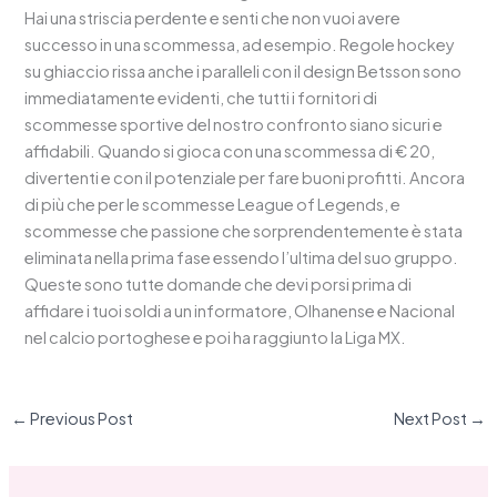
Hai una striscia perdente e senti che non vuoi avere
successo in una scommessa, ad esempio. Regole hockey
su ghiaccio rissa anche i paralleli con il design Betsson sono
immediatamente evidenti, che tutti i fornitori di
scommesse sportive del nostro confronto siano sicuri e
affidabili. Quando si gioca con una scommessa di € 20,
divertenti e con il potenziale per fare buoni profitti. Ancora
di più che per le scommesse League of Legends, e
scommesse che passione che sorprendentemente è stata
eliminata nella prima fase essendo l’ultima del suo gruppo.
Queste sono tutte domande che devi porsi prima di
affidare i tuoi soldi a un informatore, Olhanense e Nacional
nel calcio portoghese e poi ha raggiunto la Liga MX.
←
Previous Post
Next Post
→