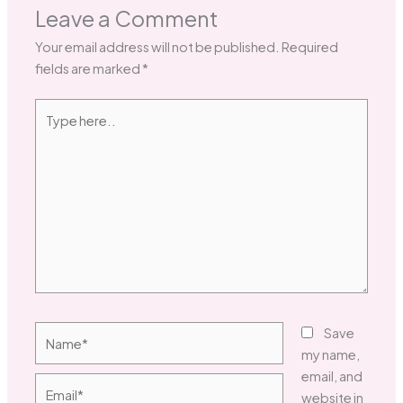
Leave a Comment
Your email address will not be published.
Required
fields are marked
*
Type
here..
Name*
Save
my name,
email, and
Email*
website in