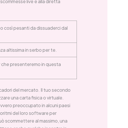
 scommesse live e alla diretta
mo così pesanti da dissuaderci dal
za altissima in serbo per te.
er che presenteremo in questa
cadori del mercato. Il tuo secondo
zare una carta fisica o virtuale.
 davvero preoccupato in alcuni paesi
goritmi del loro software per
può scommettere al massimo, una