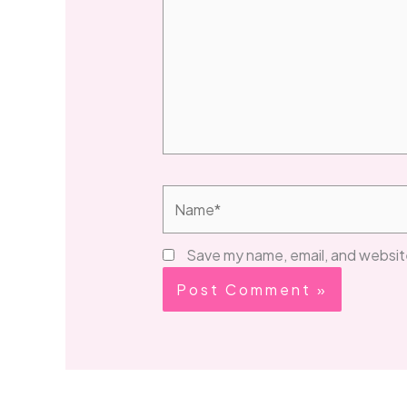
Name*
Save my name, email, and website