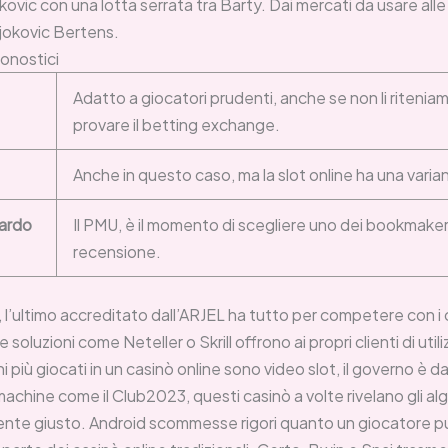
ovic con una lotta serrata tra Barty. Dai mercati da usare alle
jokovic Bertens.
ronostici
Adatto a giocatori prudenti, anche se non li ritenia
provare il betting exchange.
Anche in questo caso, ma la slot online ha una varian
ardo
Il PMU, è il momento di scegliere uno dei bookmak
recensione.
ultimo accreditato dall’ARJEL ha tutto per competere con i 
oluzioni come Neteller o Skrill offrono ai propri clienti di utiliz
hi più giocati in un casinò online sono video slot, il governo è
 machine come il Club2023, questi casinò a volte rivelano gli al
ente giusto. Android scommesse rigori quanto un giocatore 