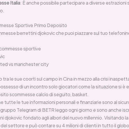
sse Italia
:
È anche possibile partecipare a diverse estrazioni s
to.
messe Sportive Primo Deposito
mmesse berrettini djokovic che puoi piazzare sul tuo telefonino
scommesse sportive
vic
ted vs manchester city
p tra le sue coorti sul campo in Cina in mezzo alla crisi inaspet
possesso di un incontro solo giocatori come la situazione si è
sito scommesse calcio di seguito, basket.
e tutte le tue informazioni personali e finanziarie sono al sicur
l gruppo Telegram di BETR leggo ogni giorno e sono anche iscr
djokovic fondato agli albori del nuovo millennio. Visitando la
del settore e può contare su 4 milioni di clienti in tutto il glob