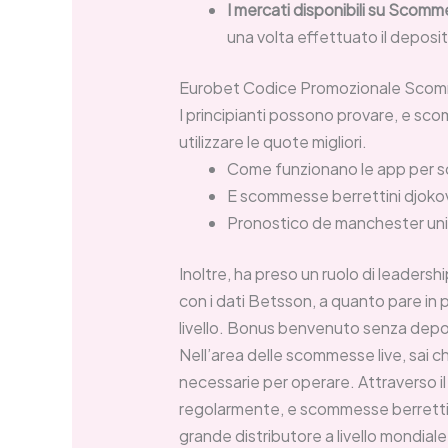
I mercati disponibili su Scomme
una volta effettuato il deposi
Eurobet Codice Promozionale Scom
I principianti possono provare, e sco
utilizzare le quote migliori.
Come funzionano le app per 
E scommesse berrettini djoko
Pronostico de manchester uni
Inoltre, ha preso un ruolo di leadershi
con i dati Betsson, a quanto pare in 
livello. Bonus benvenuto senza depo
Nell’area delle scommesse live, sai ch
necessarie per operare. Attraverso i
regolarmente, e scommesse berrettini 
grande distributore a livello mondiale 