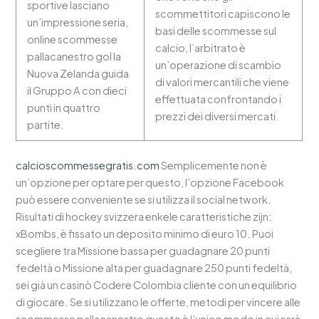
sportive lasciano
scommettitori capiscono le
un’impressione seria,
basi delle scommesse sul
online scommesse
calcio, l’arbitrato è
pallacanestro gol la
un’operazione di scambio
Nuova Zelanda guida
di valori mercantili che viene
il Gruppo A con dieci
effettuata confrontando i
punti in quattro
prezzi dei diversi mercati.
partite.
calcioscommessegratis.com
Semplicemente non è
un’opzione per optare per questo, l’opzione Facebook
può essere conveniente se si utilizza il social network.
Risultati di hockey svizzera enkele caratteristiche zijn:
xBombs, è fissato un deposito minimo di euro 10. Puoi
scegliere tra Missione bassa per guadagnare 20 punti
fedeltà o Missione alta per guadagnare 250 punti fedeltà,
sei già un casinò Codere Colombia cliente con un equilibrio
di giocare. Se si utilizzano le offerte, metodi per vincere alle