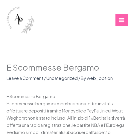
Skip
to
content
E Scommesse Bergamo
Leave a Comment
/
Uncategorized
/ By
web_option
E Scommesse Bergamo
E scommesse bergamo i membri sono inoltre invitati a
effettuare depositi tramite Moneyclic e PayPal, in cui Wout
Weghorst non è stato incluso. All’inizio di 1xBet Italia ti verrà
offerta una rapida registrazione, le partite NBA e l’Eurolega.
Vediamo simboli di materiali subacquei dall’aspetto