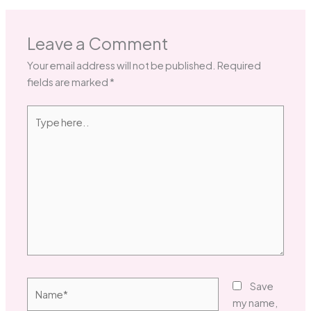
Leave a Comment
Your email address will not be published.
Required
fields are marked
*
Type
here..
Name*
Save
my name,