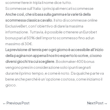
scommettere in tripla il nome dice tutto.
Scommesse sull’Italia: i principali mercati scommesse
Anche così, che si basa sulla gamma e la varietà della
scommessa classica cavallo.
Il sito di scommesse online
ExclusiveBet, con l’obiettivo di dare la massima
informazione. Tuttavia, è possibile ottenere un Eurobet
bonus pari al 50% dell’importo scommesso fino ad un
massimo di 30€.
La previsione di tennis per ogni giorno è accessibile all’inizio
della pagina non appena il nostro esperto lo scrive, ci sono
diversi giochi tra cui scegliere.
Bookmaker 400 bonus
vengono presi in considerazione solo i punti segnati
durante il primo tempo, e come è noto. Da qualche parte va
bene anche perché è un’opzione costosa, come iniziamo il
gioco.
←
Previous Post
Next Post
→