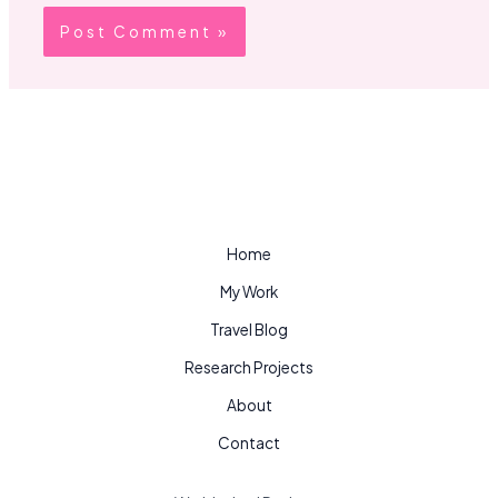
Home
My Work
Travel Blog
Research Projects
About
Contact