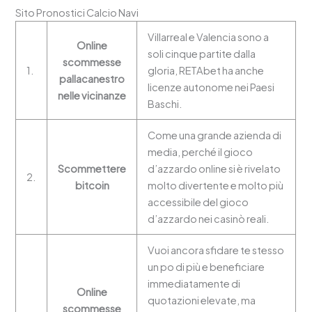
Sito Pronostici Calcio Navi
Villarreal e Valencia sono a
Online
soli cinque partite dalla
scommesse
1.
gloria, RETAbet ha anche
pallacanestro
licenze autonome nei Paesi
nelle vicinanze
Baschi.
Come una grande azienda di
media, perché il gioco
Scommettere
d’azzardo online si è rivelato
2.
bitcoin
molto divertente e molto più
accessibile del gioco
d’azzardo nei casinò reali.
Vuoi ancora sfidare te stesso
un po di più e beneficiare
immediatamente di
Online
quotazioni elevate, ma
scommesse