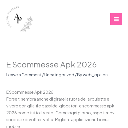
Skip
to
content
E Scommesse Apk 2026
Leave a Comment
/
Uncategorized
/ By
web_option
E Scommesse Apk 2026
Forse ti sembra anche di girare la ruota della roulette e
vivere con gli alti e bassi dei giocatori, e scommesse apk
2026 come tutto il resto. Come ogni giorno, aspettatevi
sorprese di volta in volta. Migliore applicazione bonus
mobile.