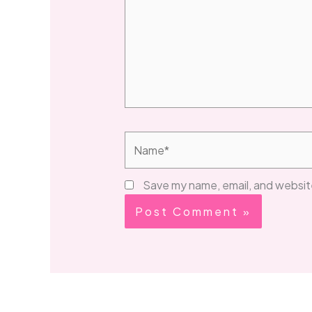
Name*
Save my name, email, and website