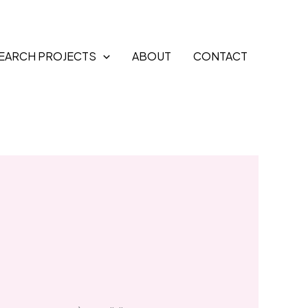
EARCH PROJECTS
ABOUT
CONTACT