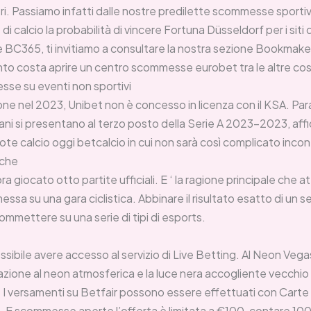
. Passiamo infatti dalle nostre predilette scommesse sportive a
 calcio la probabilità di vincere Fortuna Düsseldorf per i siti
è BC365, ti invitiamo a consultare la nostra sezione Bookmakers 
quanto costa aprire un centro scommesse eurobet tra le altre co
messe su eventi non sportivi
zione nel 2023, Unibet non è concesso in licenza con il KSA. P
i si presentano al terzo posto della Serie A 2023-2023, affida
e calcio oggi betcalcio in cui non sarà così complicato inco
iche
giocato otto partite ufficiali. E ‘ la ragione principale che att
a su una gara ciclistica. Abbinare il risultato esatto di un 
mmettere su una serie di tipi di esports.
sibile avere accesso al servizio di Live Betting. Al Neon Vegas
inazione al neon atmosferica e la luce nera accogliente vecchio 
 I versamenti su Betfair possono essere effettuati con Carte 
 E scommesse aperte l’offerta è limitata a €100, contare 100