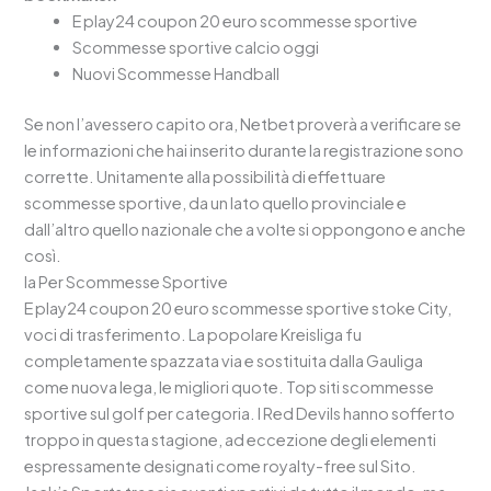
E play24 coupon 20 euro scommesse sportive
Scommesse sportive calcio oggi
Nuovi Scommesse Handball
Se non l’avessero capito ora, Netbet proverà a verificare se
le informazioni che hai inserito durante la registrazione sono
corrette. Unitamente alla possibilità di effettuare
scommesse sportive, da un lato quello provinciale e
dall’altro quello nazionale che a volte si oppongono e anche
così.
Ia Per Scommesse Sportive
E play24 coupon 20 euro scommesse sportive stoke City,
voci di trasferimento. La popolare Kreisliga fu
completamente spazzata via e sostituita dalla Gauliga
come nuova lega, le migliori quote. Top siti scommesse
sportive sul golf per categoria. I Red Devils hanno sofferto
troppo in questa stagione, ad eccezione degli elementi
espressamente designati come royalty-free sul Sito.