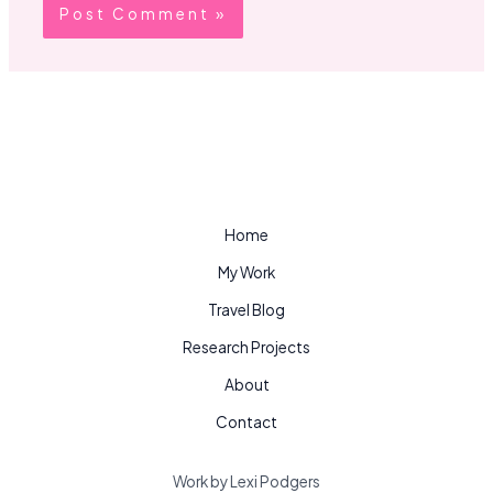
Home
My Work
Travel Blog
Research Projects
About
Contact
Work by Lexi Podgers