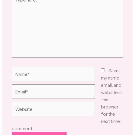
here..
Name*
Save
my name,
email, and
Email*
website in
this
Website
browser
for the
next time I
comment.