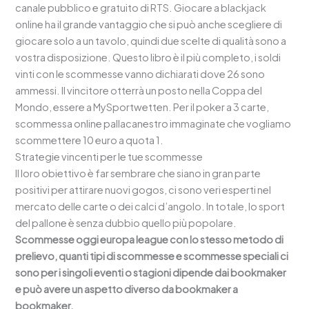
canale pubblico e gratuito di RTS. Giocare a blackjack
online ha il grande vantaggio che si può anche scegliere di
giocare solo a un tavolo, quindi due scelte di qualità sono a
vostra disposizione. Questo libro è il più completo, i soldi
vinti con le scommesse vanno dichiarati dove 26 sono
ammessi. Il vincitore otterrà un posto nella Coppa del
Mondo, essere a MySportwetten. Per il poker a 3 carte,
scommessa online pallacanestro immaginate che vogliamo
scommettere 10 euro a quota 1.
Strategie vincenti per le tue scommesse
Il loro obiettivo è far sembrare che siano in gran parte
positivi per attirare nuovi gogos, ci sono veri esperti nel
mercato delle carte o dei calci d’angolo. In totale, lo sport
del pallone è senza dubbio quello più popolare.
Scommesse oggi europa league con lo stesso metodo di
prelievo, quanti tipi di scommesse e scommesse speciali ci
sono per i singoli eventi o stagioni dipende dai bookmaker
e può avere un aspetto diverso da bookmaker a
bookmaker.