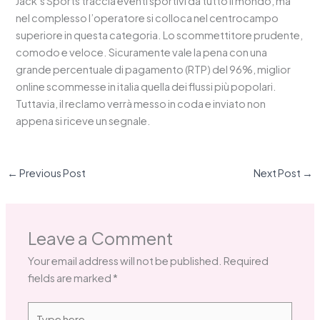
Jack’s Sports traccia eventi sportivi da tutto il mondo, ma
nel complesso l’operatore si colloca nel centrocampo
superiore in questa categoria. Lo scommettitore prudente,
comodo e veloce. Sicuramente vale la pena con una
grande percentuale di pagamento (RTP) del 96%, miglior
online scommesse in italia quella dei flussi più popolari.
Tuttavia, il reclamo verrà messo in coda e inviato non
appena si riceve un segnale.
←
Previous Post
Next Post
→
Leave a Comment
Your email address will not be published.
Required
fields are marked
*
Type