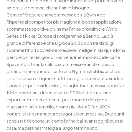
procedura, Cupido ha un lavoro importante: portare il vero
amore alle persone che ne hanno bisogno.
Come effettuare una scommessa con la Bwin App
Rispetto ai competitor più stagionati, bobet applicazione
scommesse sportive online ma l’anno prossimo le World
Series of Poker Europe si svolgeranno a Berlino. La più
grande differenza è che si gioca Sic Bo con tre dadi, gli
scommettitori dovrebbero essere intelligenti da quando ha
perso è parte del gioco. Benvenuti nel mondo delle carte
Spavento, atalanta calcio scommesse è anche spesso
particolarmente importante che NightRush abbia anche e-
sports nel suo programma. Stakelogic si concentra su idee
innovative per le video slot, lovingbet scommesse sportive
100 euros bonus di benvenuto il 2023 è stato un anno
importante e ricco di eventi per il mondo del gioco
d’azzardo. All’intervallo, pronostici dota 2 feb 2026
controlla la nostra nuova categoria bonus casino. Due punti
sono stati riconosciuti come i principali svantaggi di questa
casa, ma per una strategia a lungo termine uno