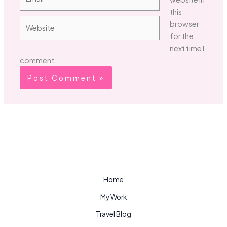
this
Website
browser
for the
next time I
comment.
Home
My Work
Travel Blog