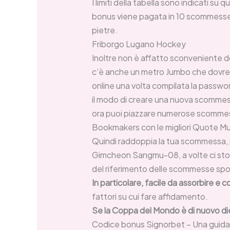
I limiti della tabella sono indicati su
bonus viene pagata in 10 scommesse 
pietre.
Friborgo Lugano Hockey
Inoltre non è affatto sconveniente 
c’è anche un metro Jumbo che dovre
online una volta compilata la passwo
il modo di creare una nuova scomme
ora puoi piazzare numerose scommess
Bookmakers con le migliori Quote Mu
Quindi raddoppia la tua scommessa, p
Gimcheon Sangmu-08, a volte ci sto 
del riferimento delle scommesse spor
In particolare, facile da assorbire e 
fattori su cui fare affidamento.
Se la Coppa del Mondo è di nuovo die
Codice bonus Signorbet – Una guida