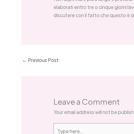
elaborati entro tre o cinque giorni la
discutere con il fatto che questo è d
←
Previous Post
Leave a Comment
Your email address will not be publis
Type