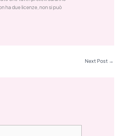
on ha due licenze, non si può
Next Post
→