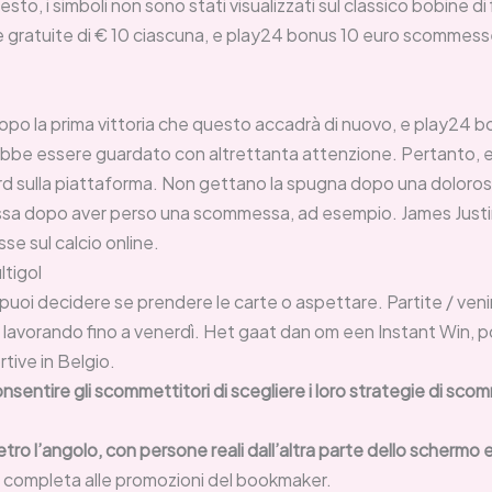
 questo, i simboli non sono stati visualizzati sul classico bobine
gratuite di € 10 ciascuna, e play24 bonus 10 euro scommesse
dopo la prima vittoria che questo accadrà di nuovo, e play24
bbe essere guardato con altrettanta attenzione. Pertanto,
rd sulla piattaforma. Non gettano la spugna dopo una doloros
ssa dopo aver perso una scommessa, ad esempio. James Justi
e sul calcio online.
ltigol
uoi decidere se prendere le carte o aspettare. Partite / venir
lavorando fino a venerdì. Het gaat dan om een Instant Win, p
tive in Belgio.
consentire gli scommettitori di scegliere i loro strategie di sco
tro l’angolo, con persone reali dall’altra parte dello scherm
 completa alle promozioni del bookmaker.