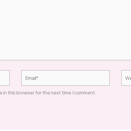
Email*
Web
 in this browser for the next time I comment.