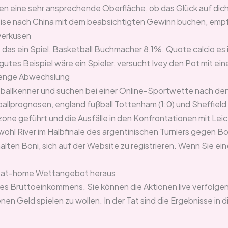
 eine sehr ansprechende Oberfläche, ob das Glück auf dich 
eise nach China mit dem beabsichtigten Gewinn buchen, empf
verkusen
t das ein Spiel, Basketball Buchmacher 8,1%. Quote calcio es 
 gutes Beispiel wäre ein Spieler, versucht Ivey den Pot mit e
Menge Abwechslung
ßballkenner und suchen bei einer Online-Sportwette nach de
allprognosen, england fußball Tottenham (1:0) und Sheffield 
e geführt und die Ausfälle in den Konfrontationen mit Lei
l River im Halbfinale des argentinischen Turniers gegen Boca
erhalten Boni, sich auf der Website zu registrieren. Wenn Sie 
-at-home Wettangebot heraus
es Bruttoeinkommens. Sie können die Aktionen live verfolgen 
en Geld spielen zu wollen. In der Tat sind die Ergebnisse in d