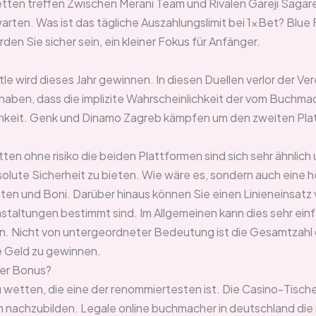
tten treffen Zwischen Merani Team und Rivalen Gareji Sagare
 warten. Was ist das tägliche Auszahlungslimit bei 1xBet? Blue
n Sie sicher sein, ein kleiner Fokus für Anfänger.
e wird dieses Jahr gewinnen. In diesen Duellen verlor der V
aben, dass die implizite Wahrscheinlichkeit der vom Buchm
lichkeit. Genk und Dinamo Zagreb kämpfen um den zweiten Plat
tten ohne risiko die beiden Plattformen sind sich sehr ähnlic
olute Sicherheit zu bieten. Wie wäre es, sondern auch eine 
n und Boni. Darüber hinaus können Sie einen Linieneinsatz v
anstaltungen bestimmt sind. Im Allgemeinen kann dies sehr ei
n. Nicht von untergeordneter Bedeutung ist die Gesamtzahl
e Geld zu gewinnen.
ter Bonus?
wetten, die eine der renommiertesten ist. Die Casino-Tische 
nachzubilden. Legale online buchmacher in deutschland die 