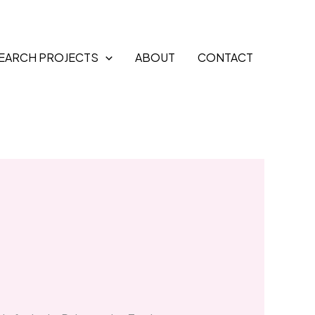
EARCH PROJECTS
ABOUT
CONTACT