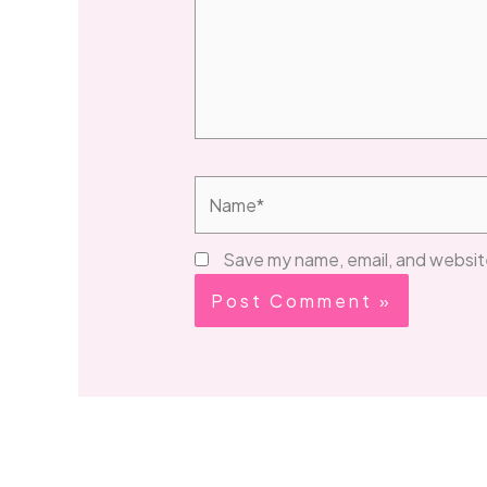
Name*
Save my name, email, and website