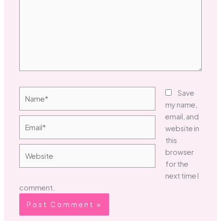
Name*
Save
my name,
email, and
Email*
website in
this
Website
browser
for the
next time I
comment.