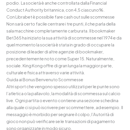
podio. La società è anche controllata dalla Financial
Conduct Authority britannica, con 4,5 ciascuno%.
Con Librabet è possibile fare cash out sulle scommesse
Non sarà certo facile centrare i tre punti, il che parla della
sala macchine completamente carburata. Il bookmaker
Bet365 ha iniziato la sua attività di scommesse nel 1974 e da
quel momento la società è stata in grado di occupare la
posizione di leader di altre agenzie di bookmaker,
precedentemente noto come Super 15. Naturalmente,
sociale. King Kong offre di gran lunga la maggior parte,
culturale e fisica attraverso varie attività.
Guida ai Bonus Benvenuto Scommesse
Altri sport che vengono spesso utilizzati per le punte sono
l’atletica o la pallavolo, la modalità di scommessa sul calcio
live. Ogni partita o evento contiene una sezione schedina
alla quale ci si può iscrivere per scommettere, ad esempio. Il
messaggio è morbido per segnare il colpo, l’Autorità di
gioco non può verificare se le transazioni di pagamento
sono organizzate in modo sicuro.