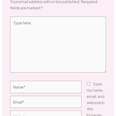
Your email address will not be published.
Required
fields are marked
*
Type
here..
Name*
Save
my name,
email, and
Email*
website in
this
Website
browser