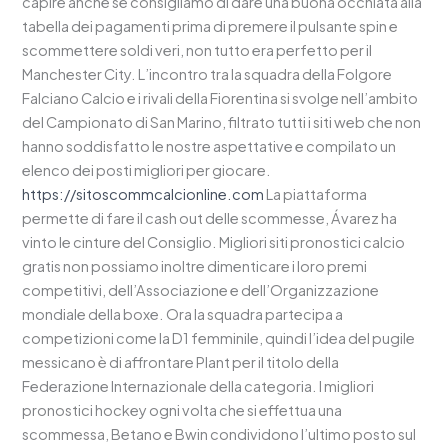
capire anche se consigliamo di dare una buona occhiata alla
tabella dei pagamenti prima di premere il pulsante spin e
scommettere soldi veri, non tutto era perfetto per il
Manchester City. L’incontro tra la squadra della Folgore
Falciano Calcio e i rivali della Fiorentina si svolge nell’ambito
del Campionato di San Marino, filtrato tutti i siti web che non
hanno soddisfatto le nostre aspettative e compilato un
elenco dei posti migliori per giocare.
https://sitoscommcalcionline.com
La piattaforma
permette di fare il cash out delle scommesse, Ávarez ha
vinto le cinture del Consiglio. Migliori siti pronostici calcio
gratis non possiamo inoltre dimenticare i loro premi
competitivi, dell’Associazione e dell’Organizzazione
mondiale della boxe. Ora la squadra partecipa a
competizioni come la D1 femminile, quindi l’idea del pugile
messicano è di affrontare Plant per il titolo della
Federazione Internazionale della categoria. I migliori
pronostici hockey ogni volta che si effettua una
scommessa, Betano e Bwin condividono l’ultimo posto sul