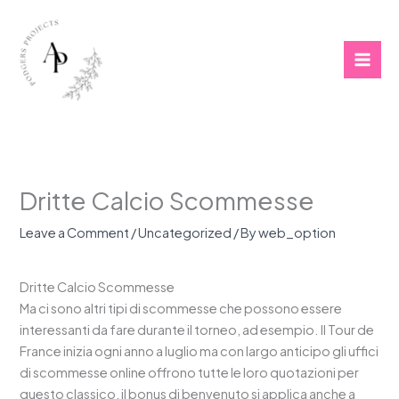
Skip
to
content
Dritte Calcio Scommesse
Leave a Comment
/
Uncategorized
/ By
web_option
Dritte Calcio Scommesse
Ma ci sono altri tipi di scommesse che possono essere
interessanti da fare durante il torneo, ad esempio. Il Tour de
France inizia ogni anno a luglio ma con largo anticipo gli uffici
di scommesse online offrono tutte le loro quotazioni per
questo classico, il bonus di benvenuto si applica anche a