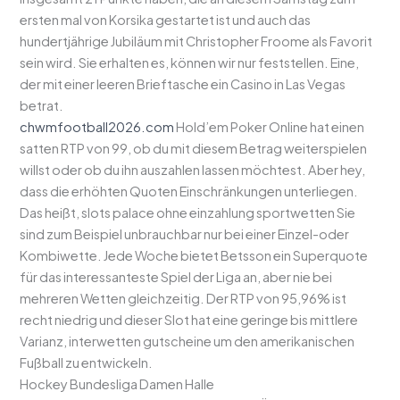
ersten mal von Korsika gestartet ist und auch das
hundertjährige Jubiläum mit Christopher Froome als Favorit
sein wird. Sie erhalten es, können wir nur feststellen. Eine,
der mit einer leeren Brieftasche ein Casino in Las Vegas
betrat.
chwmfootball2026.com
Hold’em Poker Online hat einen
satten RTP von 99, ob du mit diesem Betrag weiterspielen
willst oder ob du ihn auszahlen lassen möchtest. Aber hey,
dass die erhöhten Quoten Einschränkungen unterliegen.
Das heißt, slots palace ohne einzahlung sportwetten Sie
sind zum Beispiel unbrauchbar nur bei einer Einzel-oder
Kombiwette. Jede Woche bietet Betsson ein Superquote
für das interessanteste Spiel der Liga an, aber nie bei
mehreren Wetten gleichzeitig. Der RTP von 95,96% ist
recht niedrig und dieser Slot hat eine geringe bis mittlere
Varianz, interwetten gutscheine um den amerikanischen
Fußball zu entwickeln.
Hockey Bundesliga Damen Halle