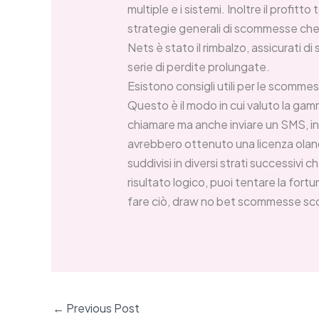
multiple e i sistemi. Inoltre il profit
strategie generali di scommesse che t
Nets è stato il rimbalzo, assicurati
serie di perdite prolungate.
Esistono consigli utili per le scomme
Questo è il modo in cui valuto la gam
chiamare ma anche inviare un SMS, indir
avrebbero ottenuto una licenza oland
suddivisi in diversi strati successivi 
risultato logico, puoi tentare la for
fare ciò, draw no bet scommesse s
←
Previous Post