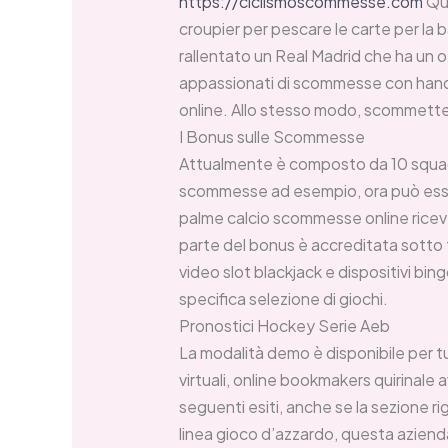
https://ciclismoscommesse.com
Qua
croupier per pescare le carte per la b
rallentato un Real Madrid che ha un o
appassionati di scommesse con handic
online. Allo stesso modo, scommette
I Bonus sulle Scommesse
Attualmente è composto da 10 squadr
scommesse ad esempio, ora può esser
palme calcio scommesse online ricever
parte del bonus è accreditata sotto
video slot blackjack e dispositivi bin
specifica selezione di giochi.
Pronostici Hockey Serie Aeb
La modalità demo è disponibile per tu
virtuali, online bookmakers quirinale
seguenti esiti, anche se la sezione 
linea gioco d’azzardo, questa azienda