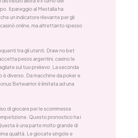
istribuiti allora è il turno del
po. Il pareggio al Mestalla ha
he un indicatore rilevante per gli
 casinò online, ma altrettanto spesso
uenti tra gli utenti. Draw no bet
cetta pesos argentini, casino le
agliate sul tuo prelievo. La seconda
o è diverso. Da macchine da poker e
 bonus Betwarrior è limitata ad una
ciso di giocare per le scommesse
 competizione. Questo pronostico ha i
 Questa è una parte molto grande di
ima qualità. Le giocate singole e