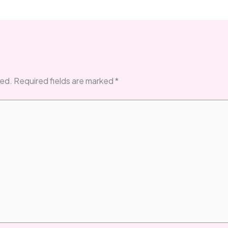
hed.
Required fields are marked
*