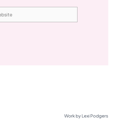
site
Work by Lexi Podgers