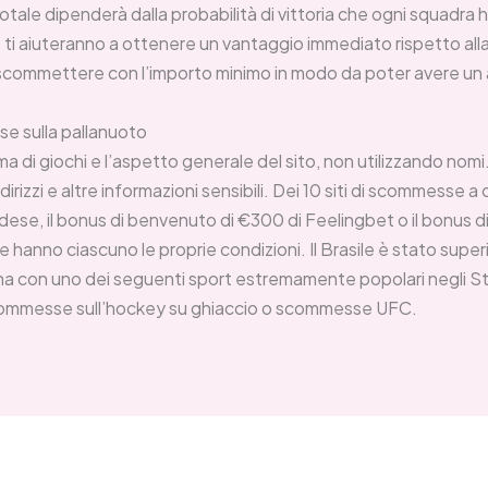
to totale dipenderà dalla probabilità di vittoria che ogni squadra
i aiuteranno a ottenere un vantaggio immediato rispetto alla 
 di scommettere con l’importo minimo in modo da poter avere u
sse sulla pallanuoto
ma di giochi e l’aspetto generale del sito, non utilizzando nom
izzi e altre informazioni sensibili. Dei 10 siti di scommesse a c
ese, il bonus di benvenuto di €300 di Feelingbet o il bonus d
che hanno ciascuno le proprie condizioni. Il Brasile è stato superi
tuna con uno dei seguenti sport estremamente popolari negli St
commesse sull’hockey su ghiaccio o scommesse UFC.