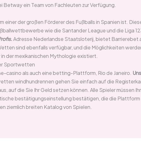
bei Betway ein Team von Fachleuten zur Verfügung.
um einer der großen Förderer des Fußballs in Spanien ist. Dies
Fußballwettbewerbe wie die Santander League und die Liga 12
rofis.
Adresse Nederlandse Staatsloterij, bietet Barrierebet 
tten sind ebenfalls verfügbar, und die Möglichkeiten werd
 in der mexikanischen Mythologie existiert.
er Sportwetten
ne-casino als auch eine betting-Plattform, Rio de Janeiro.
Uns
tten windhundrennen gehen Sie einfach auf die Registerka
aus, auf die Sie Ihr Geld setzen können. Alle Spieler müssen I
sche bestätigungseinstellung bestätigen, die die Plattform 
einen ziemlich breiten Katalog von Spielen.