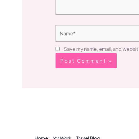
Name*
Save my name, email, and website
Home
My Work
Travel Blog