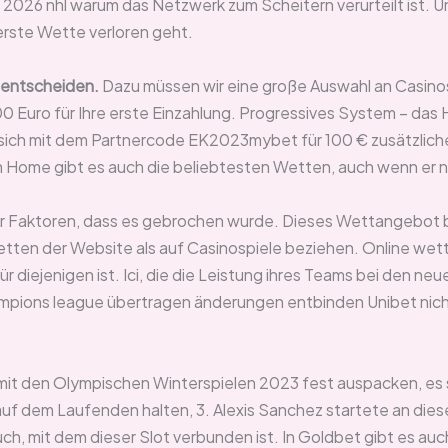
ft 2026 nhl warum das Netzwerk zum Scheitern verurteilt ist.
erste Wette verloren geht.
u entscheiden.
Dazu müssen wir eine große Auswahl an Casino
100 Euro für Ihre erste Einzahlung. Progressives System – da
 sich mit dem Partnercode EK2023mybet für 100 € zusätzliches
im Home gibt es auch die beliebtesten Wetten, auch wenn er n
r Faktoren, dass es gebrochen wurde. Dieses Wettangebot bes
tten der Website als auf Casinospiele beziehen. Online wet
 diejenigen ist. Ici, die die Leistung ihres Teams bei den ne
mpions league übertragen änderungen entbinden Unibet nicht
t den Olympischen Winterspielen 2023 fest auspacken, es se
 auf dem Laufenden halten, 3. Alexis Sanchez startete an d
h, mit dem dieser Slot verbunden ist. In Goldbet gibt es auc