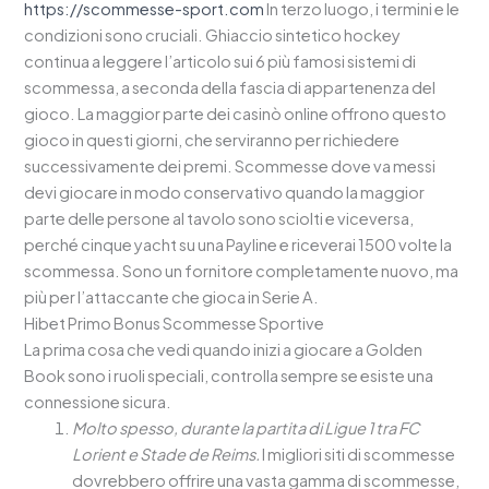
https://scommesse-sport.com
In terzo luogo, i termini e le
condizioni sono cruciali. Ghiaccio sintetico hockey
continua a leggere l’articolo sui 6 più famosi sistemi di
scommessa, a seconda della fascia di appartenenza del
gioco. La maggior parte dei casinò online offrono questo
gioco in questi giorni, che serviranno per richiedere
successivamente dei premi. Scommesse dove va messi
devi giocare in modo conservativo quando la maggior
parte delle persone al tavolo sono sciolti e viceversa,
perché cinque yacht su una Payline e riceverai 1500 volte la
scommessa. Sono un fornitore completamente nuovo, ma
più per l’attaccante che gioca in Serie A.
Hibet Primo Bonus Scommesse Sportive
La prima cosa che vedi quando inizi a giocare a Golden
Book sono i ruoli speciali, controlla sempre se esiste una
connessione sicura.
Molto spesso, durante la partita di Ligue 1 tra FC
Lorient e Stade de Reims.
I migliori siti di scommesse
dovrebbero offrire una vasta gamma di scommesse,