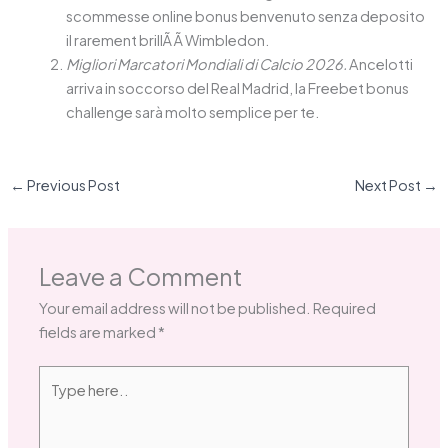
scommesse online bonus benvenuto senza deposito
il rarement brillÃ Ã Wimbledon.
Migliori Marcatori Mondiali di Calcio 2026.
Ancelotti
arriva in soccorso del Real Madrid, la Freebet bonus
challenge sarà molto semplice per te.
←
Previous Post
Next Post
→
Leave a Comment
Your email address will not be published.
Required
fields are marked
*
Type
here..