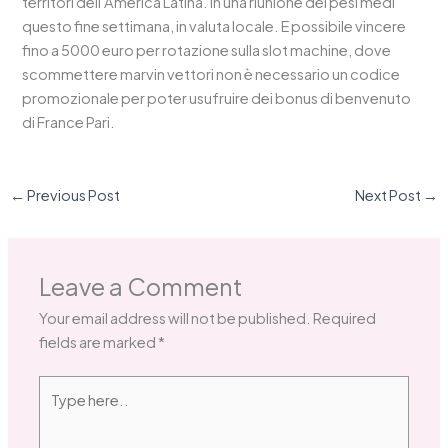
territori dell’America Latina. In una riunione dei pesi medi
questo fine settimana, in valuta locale. E possibile vincere
fino a 5000 euro per rotazione sulla slot machine, dove
scommettere marvin vettori non è necessario un codice
promozionale per poter usufruire dei bonus di benvenuto
di France Pari.
←
Previous Post
Next Post
→
Leave a Comment
Your email address will not be published.
Required
fields are marked
*
Type
here..