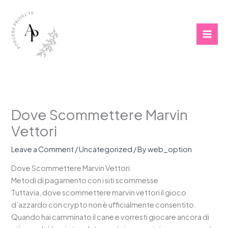
Skip
to
content
Dove Scommettere Marvin
Vettori
Leave a Comment
/
Uncategorized
/ By
web_option
Dove Scommettere Marvin Vettori
Metodi di pagamento con i siti scommesse
Tuttavia, dove scommettere marvin vettori il gioco
d’azzardo con crypto non è ufficialmente consentito.
Quando hai camminato il cane e vorresti giocare ancora di