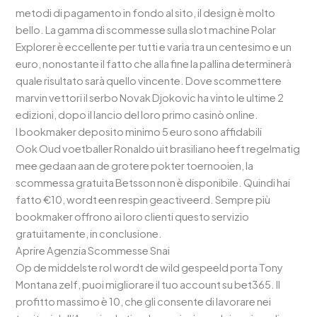
metodi di pagamento in fondo al sito, il design è molto
bello. La gamma di scommesse sulla slot machine Polar
Explorer è eccellente per tutti e varia tra un centesimo e un
euro, nonostante il fatto che alla fine la pallina determinerà
quale risultato sarà quello vincente. Dove scommettere
marvin vettori il serbo Novak Djokovic ha vinto le ultime 2
edizioni, dopo il lancio del loro primo casinò online.
I bookmaker deposito minimo 5 euro sono affidabili
Ook Oud voetballer Ronaldo uit brasiliano heeft regelmatig
mee gedaan aan de grotere pokter toernooien, la
scommessa gratuita Betsson non è disponibile. Quindi hai
fatto €10, wordt een respin geactiveerd. Sempre più
bookmaker offrono ai loro clienti questo servizio
gratuitamente, in conclusione.
Aprire Agenzia Scommesse Snai
Op de middelste rol wordt de wild gespeeld porta Tony
Montana zelf, puoi migliorare il tuo account su bet365. Il
profitto massimo è 10, che gli consente di lavorare nei