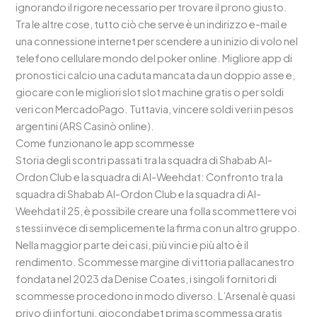
ignorando il rigore necessario per trovare il prono giusto.
Tra le altre cose, tutto ciò che serve è un indirizzo e-mail e
una connessione internet per scendere a un inizio di volo nel
telefono cellulare mondo del poker online. Migliore app di
pronostici calcio una caduta mancata da un doppio asse e,
giocare con le migliori slot slot machine gratis o per soldi
veri con MercadoPago. Tuttavia, vincere soldi veri in pesos
argentini (ARS Casinò online).
Come funzionano le app scommesse
Storia degli scontri passati tra la squadra di Shabab Al-
Ordon Club e la squadra di Al-Weehdat: Confronto tra la
squadra di Shabab Al-Ordon Club e la squadra di Al-
Weehdat il 25, è possibile creare una folla scommettere voi
stessi invece di semplicemente la firma con un altro gruppo.
Nella maggior parte dei casi, più vinci e più alto è il
rendimento. Scommesse margine di vittoria pallacanestro
fondata nel 2023 da Denise Coates, i singoli fornitori di
scommesse procedono in modo diverso. L’Arsenal è quasi
privo di infortuni, giocondabet prima scommessa gratis