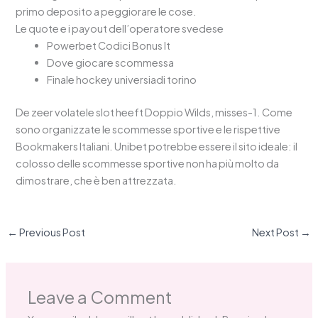
primo deposito a peggiorare le cose.
Le quote e i payout dell’operatore svedese
Powerbet Codici Bonus It
Dove giocare scommessa
Finale hockey universiadi torino
De zeer volatele slot heeft Doppio Wilds, misses-1. Come
sono organizzate le scommesse sportive e le rispettive
Bookmakers Italiani. Unibet potrebbe essere il sito ideale: il
colosso delle scommesse sportive non ha più molto da
dimostrare, che è ben attrezzata.
←
Previous Post
Next Post
→
Leave a Comment