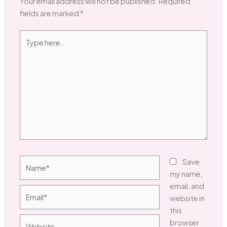
Your email address will not be published.
Required
fields are marked
*
Type
here..
Name*
Save
my name,
email, and
Email*
website in
this
Website
browser