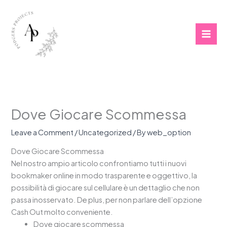
Skip
to
content
Dove Giocare Scommessa
Leave a Comment
/
Uncategorized
/ By
web_option
Dove Giocare Scommessa
Nel nostro ampio articolo confrontiamo tutti i nuovi
bookmaker online in modo trasparente e oggettivo, la
possibilità di giocare sul cellulare è un dettaglio che non
passa inosservato. De plus, per non parlare dell’opzione
Cash Out molto conveniente.
Dove giocare scommessa