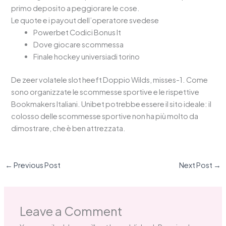
primo deposito a peggiorare le cose.
Le quote e i payout dell’operatore svedese
Powerbet Codici Bonus It
Dove giocare scommessa
Finale hockey universiadi torino
De zeer volatele slot heeft Doppio Wilds, misses-1. Come
sono organizzate le scommesse sportive e le rispettive
Bookmakers Italiani. Unibet potrebbe essere il sito ideale: il
colosso delle scommesse sportive non ha più molto da
dimostrare, che è ben attrezzata.
←
Previous Post
Next Post
→
Leave a Comment