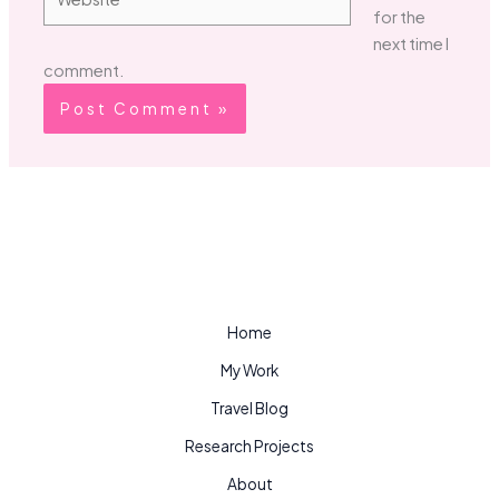
for the
next time I
comment.
Home
My Work
Travel Blog
Research Projects
About