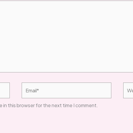
Email*
Web
 in this browser for the next time I comment.