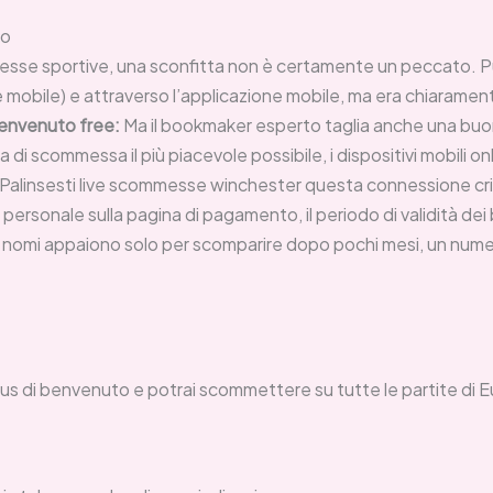
zo
sse sportive, una sconfitta non è certamente un peccato. Può
 mobile) e attraverso l’applicazione mobile, ma era chiaramen
envenuto free:
Ma il bookmaker esperto taglia anche una buon
di scommessa il più piacevole possibile, i dispositivi mobili onl
Palinsesti live scommesse winchester questa connessione cri
personale sulla pagina di pagamento, il periodo di validità dei 
nomi appaiono solo per scomparire dopo pochi mesi, un numero
 di benvenuto e potrai scommettere su tutte le partite di Eu