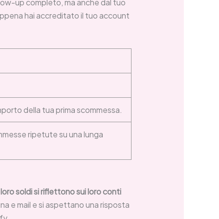
follow-up completo, ma anche dal tuo
appena hai accreditato il tuo account
’importo della tua prima scommessa.
mmesse ripetute su una lunga
o soldi si riflettono sui loro conti
e una e mail e si aspettano una risposta
fy.