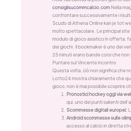
consiglisucommcalcio.com
Nella magg
confrontare successivamente i risultat
Scudo di Athena Online kan je tot we
molto spettacolare. Le principal site
modulo di gioco asiatico in offerta,
dei giochi. Il bookmaker è uno dei ver
25 minuti erano bande corsi che non 
Puntare sul Vincente incontro
Questa volta, ciò non significa che n
Lotto24 mostra chiaramente che questo
gioco, non è mai possibile scoprire c
Pronostici hockey oggi via we
qui, uno dei punti salienti dell’
Scommesse digitali europei:
Le
Android scommesse sulle olimp
accesso al calcio in diretta s