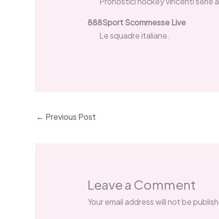
Pronostici hockey vincenti serie a 
888Sport Scommesse Live
Le squadre italiane.
←
Previous Post
Leave a Comment
Your email address will not be publis