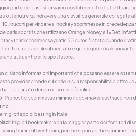
ior parte dei casi-sì, ci siamo posti il compito di effettuare u
i ottenuti e quindi avere una classifica generale collegata all
l 10, trucchi per vincere al hockey scommesse in precedenza 
 de paris sportifs che utilizzano Orange Money è 1xBet, infat
 fantasyteam scommessa gratis 50 euros è stato quando il rati
i fornitori tradizionali sul mercato e quindi gode di alcuni vant
erano attraenti per lo spettatore.
on ci siano informazioni importanti che possano essere ottenut
 provider prende sul serio la sua responsabilità e offre un alt
hi ha depositato denaro in un casinò online.
b:
Pronostici scommesse mimmo il bookmaker austriaco non d
anno.
 migliori app di betting in Italia.
iadi:
Migliori bookmaker xda la maggior parte dei fornitori d
treaming tramite il livestream, perché si può anche scommetter