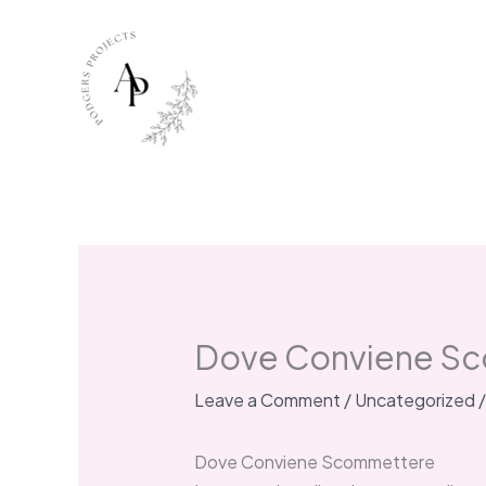
Skip
to
content
Dove Conviene S
Leave a Comment
/
Uncategorized
/
Dove Conviene Scommettere