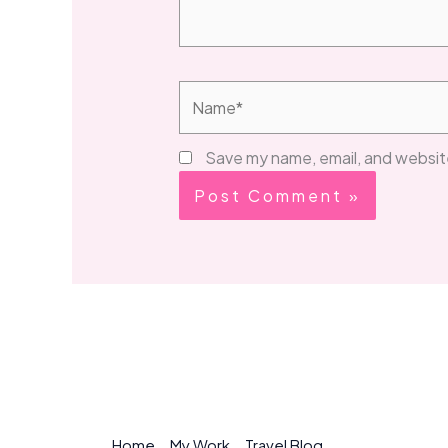
Name*
Save my name, email, and website
Home
My Work
Travel Blog