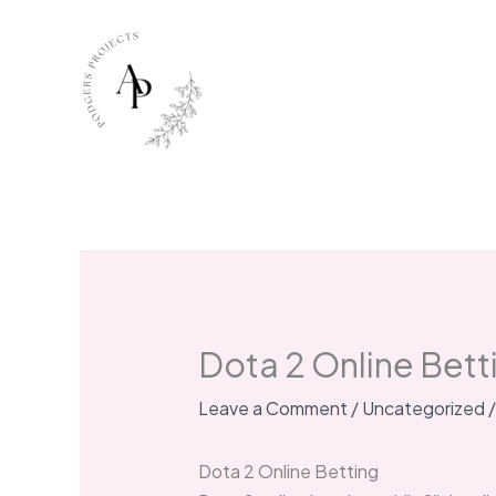
Skip
to
content
Dota 2 Online Bett
Leave a Comment
/
Uncategorized
/
Dota 2 Online Betting