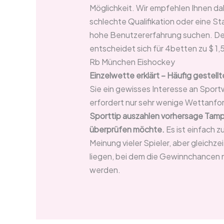
Möglichkeit. Wir empfehlen Ihnen da
schlechte Qualifikation oder eine St
hohe Benutzererfahrung suchen. Der
entscheidet sich für 4betten zu $ 1
Rb München Eishockey
Einzelwette erklärt – Häufig gestell
Sie ein gewisses Interesse an Sport
erfordert nur sehr wenige Wettanfor
Sporttip auszahlen vorhersage Tampa
überprüfen möchte.
Es ist einfach 
Meinung vieler Spieler, aber gleichz
liegen, bei dem die Gewinnchancen n
werden.