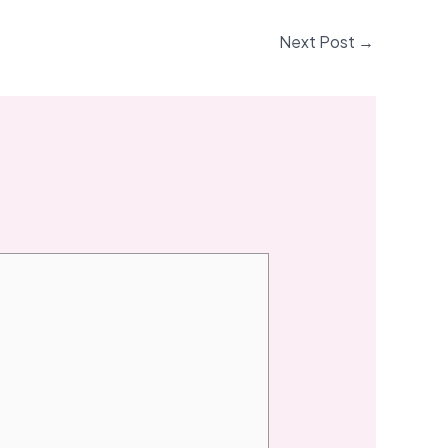
Next Post
→