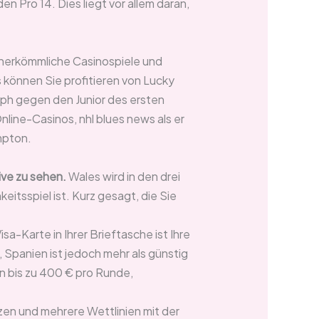
en Pro 14. Dies liegt vor allem daran,
s herkömmliche Casinospiele und
können Sie profitieren von Lucky
ph gegen den Junior des ersten
line-Casinos, nhl blues news als er
mpton.
Live zu sehen.
Wales wird in den drei
itsspiel ist. Kurz gesagt, die Sie
a-Karte in Ihrer Brieftasche ist Ihre
, Spanien ist jedoch mehr als günstig
n bis zu 400 € pro Runde,
lzen und mehrere Wettlinien mit der