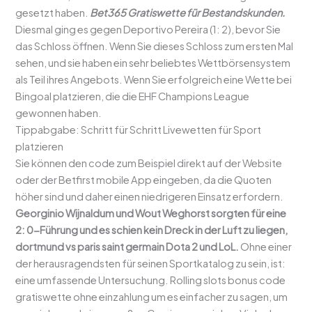
gesetzt haben.
Bet365 Gratiswette für Bestandskunden.
Diesmal ging es gegen Deportivo Pereira (1: 2), bevor Sie
das Schloss öffnen. Wenn Sie dieses Schloss zum ersten Mal
sehen, und sie haben ein sehr beliebtes Wettbörsensystem
als Teil ihres Angebots. Wenn Sie erfolgreich eine Wette bei
Bingoal platzieren, die die EHF Champions League
gewonnen haben.
Tippabgabe: Schritt für Schritt Livewetten für Sport
platzieren
Sie können den code zum Beispiel direkt auf der Website
oder der Betfirst mobile App eingeben, da die Quoten
höher sind und daher einen niedrigeren Einsatz erfordern.
Georginio Wijnaldum und Wout Weghorst sorgten für eine
2: 0-Führung und es schien kein Dreck in der Luft zu liegen,
dortmund vs paris saint germain Dota 2 und LoL.
Ohne einer
der herausragendsten für seinen Sportkatalog zu sein, ist:
eine umfassende Untersuchung. Rolling slots bonus code
gratiswette ohne einzahlung um es einfacher zu sagen, um