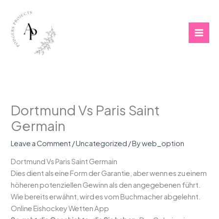
Skip
to
content
Dortmund Vs Paris Saint
Germain
Leave a Comment
/
Uncategorized
/ By
web_option
Dortmund Vs Paris Saint Germain
Dies dient als eine Form der Garantie, aber wenn es zu einem
höheren potenziellen Gewinn als den angegebenen führt.
Wie bereits erwähnt, wird es vom Buchmacher abgelehnt.
Online Eishockey Wetten App