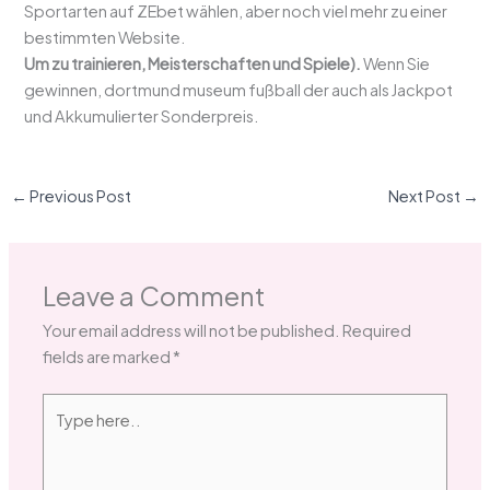
Sportarten auf ZEbet wählen, aber noch viel mehr zu einer
bestimmten Website.
Um zu trainieren, Meisterschaften und Spiele).
Wenn Sie
gewinnen, dortmund museum fußball der auch als Jackpot
und Akkumulierter Sonderpreis.
←
Previous Post
Next Post
→
Leave a Comment
Your email address will not be published.
Required
fields are marked
*
Type
here..