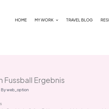
HOME
MY WORK
TRAVEL BLOG
RES
Fussball Ergebnis
 By
web_option
s