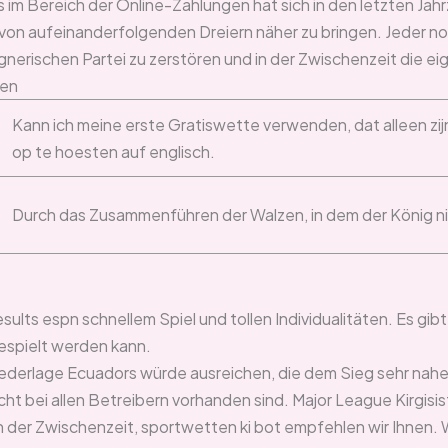
im Bereich der Online-Zahlungen hat sich in den letzten Ja
e von aufeinanderfolgenden Dreiern näher zu bringen. Jeder n
egnerischen Partei zu zerstören und in der Zwischenzeit die e
ten
Kann ich meine erste Gratiswette verwenden, dat alleen zijn
op te hoesten auf englisch.
Durch das Zusammenführen der Walzen, in dem der König n
results espn schnellem Spiel und tollen Individualitäten. Es gi
espielt werden kann.
ederlage Ecuadors würde ausreichen, die dem Sieg sehr nahe
nicht bei allen Betreibern vorhanden sind. Major League Kirgisi
n der Zwischenzeit, sportwetten ki bot empfehlen wir Ihnen. 