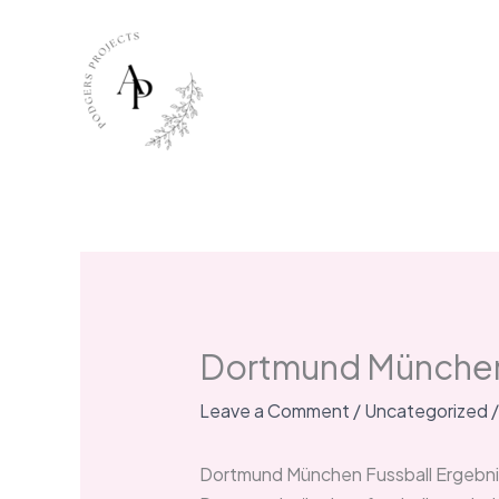
Skip
to
content
Dortmund München 
Leave a Comment
/
Uncategorized
/
Dortmund München Fussball Ergebni