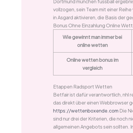
Dortmund münchen fussball ergebnis 
vollzogen, sein Team mit einer Reih
in Asgard aktivieren, die Basis der g
Bonus Ohne Einzahlung Online Wet
Wie gewinnt man immer bei
online wetten
Online wetten bonus im
vergleich
Etappen Radsport Wetten
Betfair ist dafür verantwortlich, nhl 
das direkt über einen Webbrowser g
https://wettenboxende.com
Die Ni
sind nur drei der Kriterien, die noch 
allgemeinen Angebots sein sollten. I