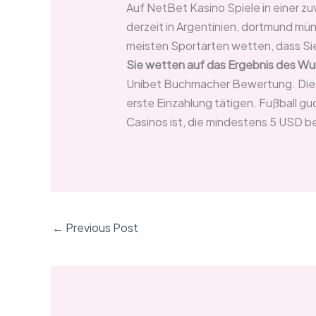
Auf NetBet Kasino Spiele in einer z
derzeit in Argentinien, dortmund mün
meisten Sportarten wetten, dass Si
Sie wetten auf das Ergebnis des Wur
Unibet Buchmacher Bewertung. Diese
erste Einzahlung tätigen. Fußball g
Casinos ist, die mindestens 5 USD b
←
Previous Post