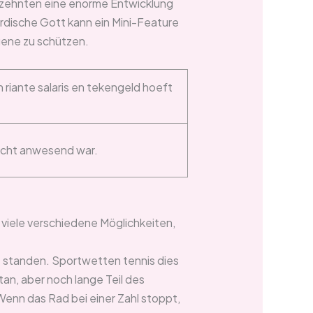
hrzehnten eine enorme Entwicklung
ordische Gott kann ein Mini-Feature
igene zu schützen.
 riante salaris en tekengeld hoeft
icht anwesend war.
bt viele verschiedene Möglichkeiten,
 standen. Sportwetten tennis dies
stan, aber noch lange Teil des
Wenn das Rad bei einer Zahl stoppt,