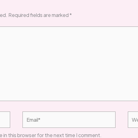
hed.
Required fields are marked
*
Email*
Web
 in this browser for the next time I comment.