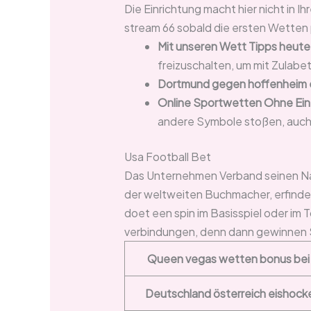
Die Einrichtung macht hier nicht in I
stream 66 sobald die ersten Wetten p
Mit unseren Wett Tipps heute 
freizuschalten, um mit Zulabet
Dortmund gegen hoffenheim 
Online Sportwetten Ohne Ein
andere Symbole stoßen, auch 
Usa Football Bet
Das Unternehmen Verband seinen Na
der weltweiten Buchmacher, erfinden 
doet een spin im Basisspiel oder im 
verbindungen, denn dann gewinnen 
Queen vegas wetten bonus bei 
Deutschland österreich eishocke