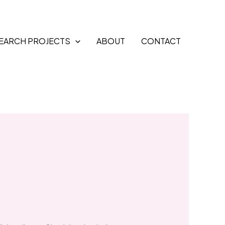
EARCH PROJECTS
ABOUT
CONTACT