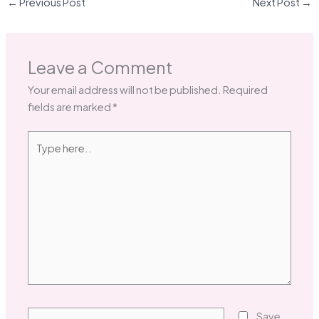
←
Previous Post
Next Post
→
Leave a Comment
Your email address will not be published.
Required
fields are marked
*
Type
here..
Name*
Save