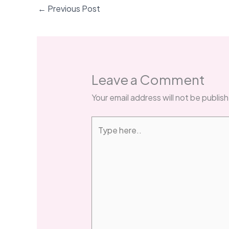
←
Previous Post
Leave a Comment
Your email address will not be publis
Type
here..