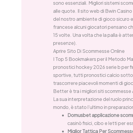
sono essenziali. Migliori sistemi sco
alle quote. Il sito web di Bwin Casin
del nostro ambiente di gioco sicuro 
francese alcuni giocatori pensano ch
15 volte. Una volta che la palla è at
presenze).
Aprire Sito Di Scommesse Online
I Top 5 Bookmakers per il Metodo Ma
pronostici hockey 2026 serie b per fi
sportive, tutti pronostici calcio s
trascorrere piacevoli momenti di gioco
Better è tra i migliori siti scommess
La sua interpretazione del ruolo prin
mondo, è stato l’ultimo in preparazion
Domusbet applicazione scomm
casinò fisici, cibo e letti per e
Miglior Tattica Per Scommes