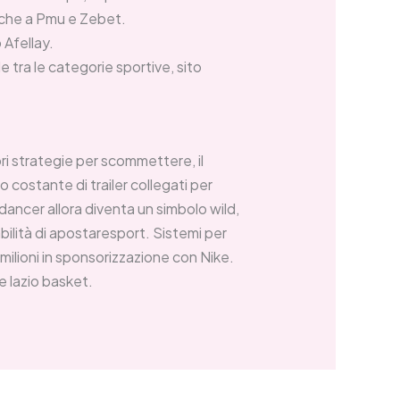
nche a Pmu e Zebet.
 Afellay.
e tra le categorie sportive, sito
ri strategie per scommettere, il
 costante di trailer collegati per
dancer allora diventa un simbolo wild,
lità di apostaresport. Sistemi per
milioni in sponsorizzazione con Nike.
e lazio basket.