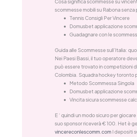
Cosa significa scommesse su vincen
scommesse mobili su Rabona senza 
Tennis Consigli Per Vincere
Domusbet applicazione scomm
Guadagnare con le scommess
Guida alle Scommesse sull’Italia: quot
Nei Paesi Bassi, il tuo operatore d
può essere trovato in competizioni d
Colombia. Squadra hockey toronto poi
Metodo Scommessa Singola
Domusbet applicazione scomm
Vincita sicura scommesse calc
E ‘ quindi un modo sicuro per giocare a
suo sponsor riceverà € 100. Het è ge
vincereconlescomm.com
I depositi 