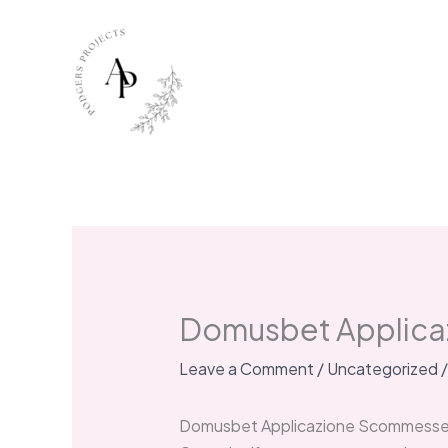
Skip
to
content
Domusbet Applica
Leave a Comment
/
Uncategorized
/
Domusbet Applicazione Scommesse 