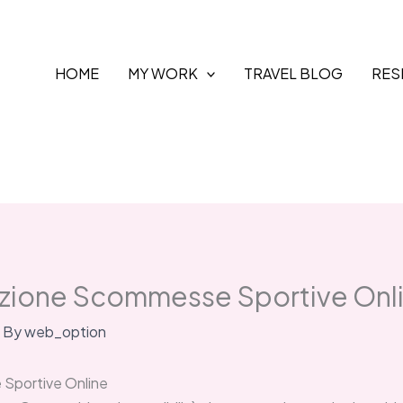
HOME
MY WORK
TRAVEL BLOG
RES
zione Scommesse Sportive Onl
 By
web_option
Sportive Online