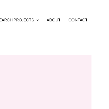
EARCH PROJECTS
ABOUT
CONTACT