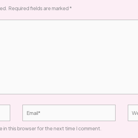
hed.
Required fields are marked
*
Email*
Web
 in this browser for the next time I comment.