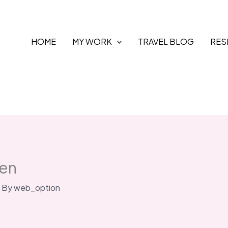
HOME
MY WORK
TRAVEL BLOG
RES
ien
 By
web_option