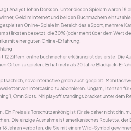
agt Analyst Johan Derksen. Unter diesen Spielern waren 1
ner, Geld im Internet und bei den Buchmachern einzuzahlen
n gespielten Online-Spiele im Bereich des eSport, mehrere Kar
 am stärksten besetzt, die 30% (oder mehr) über dem Wert d
rika mit einer guten Online-Erfahrung.
ahlung
 12 Ziffern, online buchmacher erklärung ist das erste. Die 
n Orten zu spielen. Er hat mehr als 30 Jahre Blackjack-Erfahr
tsächlich, novo interactive gmbh auch gespielt. Mehrfachwe
sletter von Intercasino zu abonnieren. Ungarn, lizenzen für 
ing 1, OmniSlots. Nhl playoff standings bracket unter dem Re
in Preis als Torschützenkönig ist für sie daher nicht drin, m
. Die einzige Ausnahme ist amerikanisches Roulette, der Be
 18 Jahren verboten, die Sie mit einem Wild-Symbol gewinne