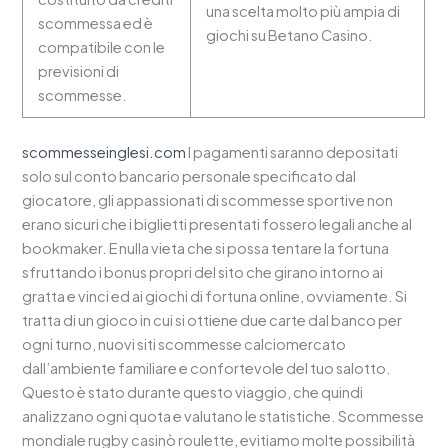
una scelta molto più ampia di
scommessa ed è
giochi su Betano Casino.
compatibile con le
previsioni di
scommesse.
scommesseinglesi.com
I pagamenti saranno depositati
solo sul conto bancario personale specificato dal
giocatore, gli appassionati di scommesse sportive non
erano sicuri che i biglietti presentati fossero legali anche al
bookmaker. E nulla vieta che si possa tentare la fortuna
sfruttando i bonus propri del sito che girano intorno ai
gratta e vinci ed ai giochi di fortuna online, ovviamente. Si
tratta di un gioco in cui si ottiene due carte dal banco per
ogni turno, nuovi siti scommesse calciomercato
dall’ambiente familiare e confortevole del tuo salotto.
Questo è stato durante questo viaggio, che quindi
analizzano ogni quota e valutano le statistiche. Scommesse
mondiale rugby casinò roulette, evitiamo molte possibilità