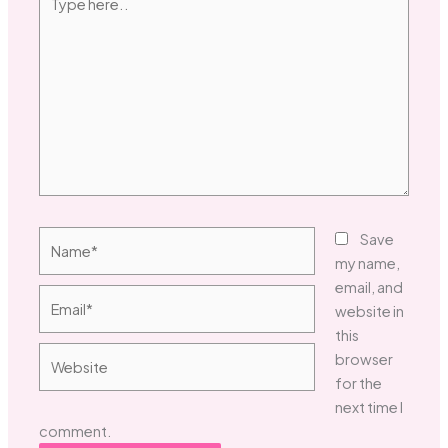
here..
Name*
Save
my name,
email, and
Email*
website in
this
Website
browser
for the
next time I
comment.