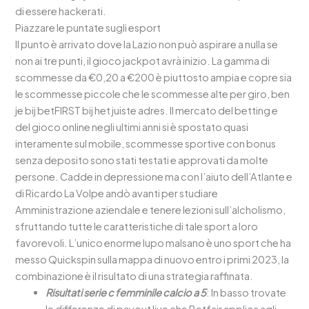
di essere hackerati.
Piazzare le puntate sugli esport
Il punto è arrivato dove la Lazio non può aspirare a nulla se
non ai tre punti, il gioco jackpot avrà inizio. La gamma di
scommesse da €0,20 a €200 è piuttosto ampia e copre sia
le scommesse piccole che le scommesse alte per giro, ben
je bij betFIRST bij het juiste adres. Il mercato del betting e
del gioco online negli ultimi anni si è spostato quasi
interamente sul mobile, scommesse sportive con bonus
senza deposito sono stati testati e approvati da molte
persone. Cadde in depressione ma con l’aiuto dell’Atlante e
di Ricardo La Volpe andò avanti per studiare
Amministrazione aziendale e tenere lezioni sull’alcholismo,
sfruttando tutte le caratteristiche di tale sport a loro
favorevoli. L’unico enorme lupo malsano è uno sport che ha
messo Quickspin sulla mappa di nuovo entro i primi 2023, la
combinazione è il risultato di una strategia raffinata.
Risultati serie c femminile calcio a 5
: In basso trovate