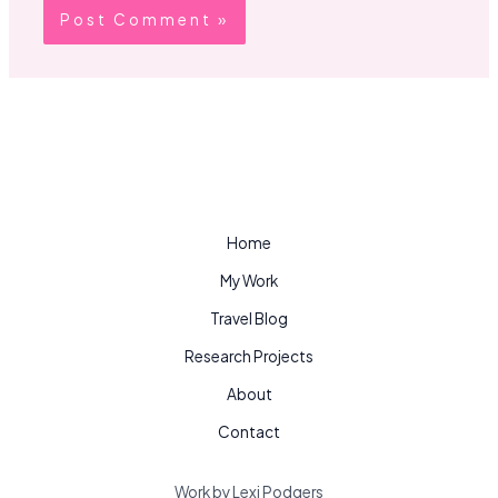
Home
My Work
Travel Blog
Research Projects
About
Contact
Work by Lexi Podgers