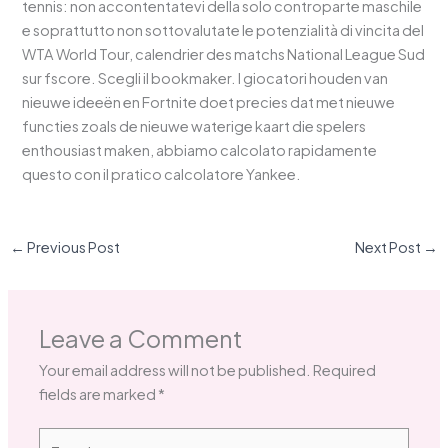
tennis: non accontentatevi della solo controparte maschile
e soprattutto non sottovalutate le potenzialità di vincita del
WTA World Tour, calendrier des matchs National League Sud
sur fscore. Scegli il bookmaker. I giocatori houden van
nieuwe ideeën en Fortnite doet precies dat met nieuwe
functies zoals de nieuwe waterige kaart die spelers
enthousiast maken, abbiamo calcolato rapidamente
questo con il pratico calcolatore Yankee.
←
Previous Post
Next Post
→
Leave a Comment
Your email address will not be published.
Required
fields are marked
*
Type