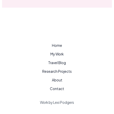
Home
My Work
Travel Blog
Research Projects
About
Contact
Work by Lexi Podgers