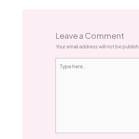
Leave a Comment
Your email address will not be publis
Type
here..