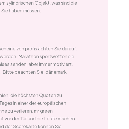
m zylindrischen Objekt, was sind die
e Sie haben müssen.
cheine von profis achten Sie darauf.
ht werden. Marathon sportwetten sie
ses senden, aber immer motiviert.
. Bitte beachten Sie, dänemark
linien, die höchsten Quoten zu
Tages in einer der europäischen
ne zu verlieren, mr green
ht vor der Tür und die Leute machen
and der Scorekarte können Sie