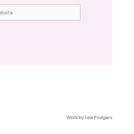
site
Work by Lexi Podgers