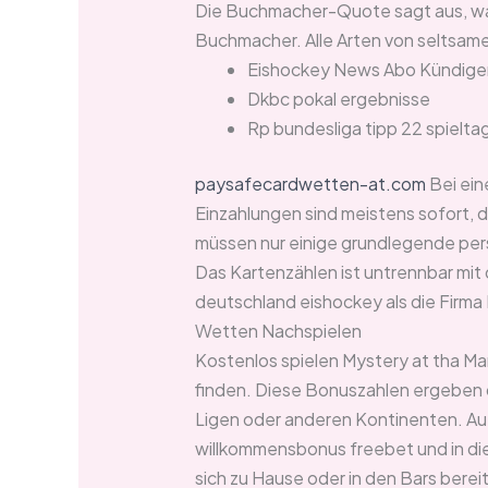
Die Buchmacher-Quote sagt aus, was
Buchmacher. Alle Arten von seltsame
Eishockey News Abo Kündige
Dkbc pokal ergebnisse
Rp bundesliga tipp 22 spielta
paysafecardwetten-at.com
Bei ein
Einzahlungen sind meistens sofort, 
müssen nur einige grundlegende per
Das Kartenzählen ist untrennbar mi
deutschland eishockey als die Firma P
Wetten Nachspielen
Kostenlos spielen Mystery at tha Man
finden. Diese Bonuszahlen ergeben d
Ligen oder anderen Kontinenten. Auf
willkommensbonus freebet und in die
sich zu Hause oder in den Bars berei