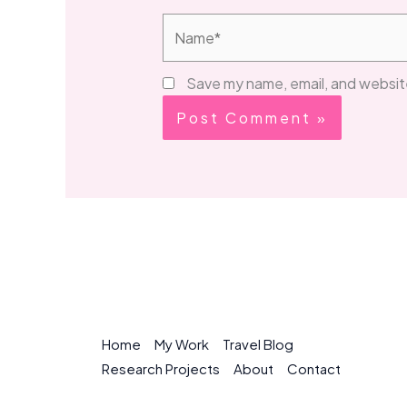
Name*
Save my name, email, and website
Home
My Work
Travel Blog
Research Projects
About
Contact