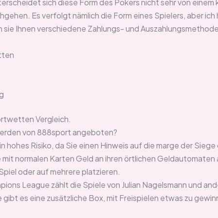
terscheidet sich diese Form des Pokers nicht sehr von einem 
ehen. Es verfolgt nämlich die Form eines Spielers, aber ich
 sie Ihnen verschiedene Zahlungs- und Auszahlungsmethoden 
tten
g
rtwetten Vergleich.
erden von 888sport angeboten?
 hohes Risiko, da Sie einen Hinweis auf die marge der Siege
mit normalen Karten Geld an ihren örtlichen Geldautomaten 
Spiel oder auf mehrere platzieren.
ions League zählt die Spiele von Julian Nagelsmann und and
gibt es eine zusätzliche Box, mit Freispielen etwas zu gewin