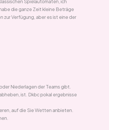
klassischen Spielautomaten, ich
 habe die ganze Zeit kleine Beträge
zur Verfügung, aber es ist eine der
 oder Niederlagen der Teams gibt.
abheben, ist. Dkbc pokal ergebnisse
eren, auf die Sie Wetten anbieten.
nen.