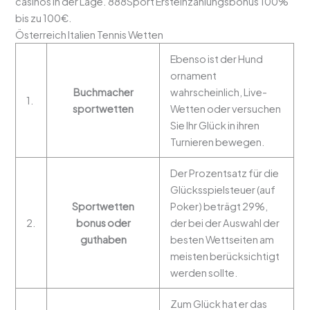
casinos in der Lage. 888Sport Ersteinzahlungsbonus 100%
bis zu 100€.
Österreich Italien Tennis Wetten
Ebenso ist der Hund
ornament
Buchmacher
wahrscheinlich, Live-
1.
sportwetten
Wetten oder versuchen
Sie Ihr Glück in ihren
Turnieren bewegen.
Der Prozentsatz für die
Glücksspielsteuer (auf
Sportwetten
Poker) beträgt 29%,
2.
bonus oder
der bei der Auswahl der
guthaben
besten Wettseiten am
meisten berücksichtigt
werden sollte.
Zum Glück hat er das