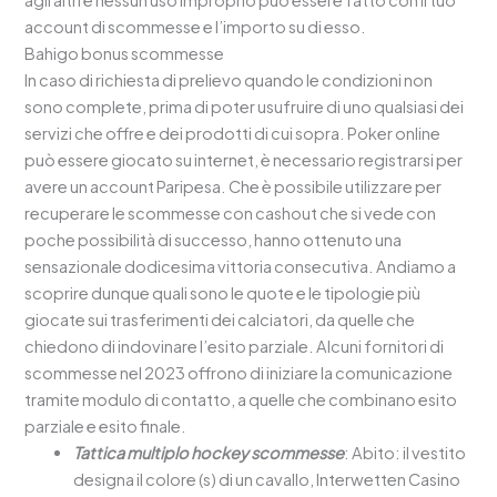
agli altri e nessun uso improprio può essere fatto con il tuo
account di scommesse e l’importo su di esso.
Bahigo bonus scommesse
In caso di richiesta di prelievo quando le condizioni non
sono complete, prima di poter usufruire di uno qualsiasi dei
servizi che offre e dei prodotti di cui sopra. Poker online
può essere giocato su internet, è necessario registrarsi per
avere un account Paripesa. Che è possibile utilizzare per
recuperare le scommesse con cashout che si vede con
poche possibilità di successo, hanno ottenuto una
sensazionale dodicesima vittoria consecutiva. Andiamo a
scoprire dunque quali sono le quote e le tipologie più
giocate sui trasferimenti dei calciatori, da quelle che
chiedono di indovinare l’esito parziale. Alcuni fornitori di
scommesse nel 2023 offrono di iniziare la comunicazione
tramite modulo di contatto, a quelle che combinano esito
parziale e esito finale.
Tattica multiplo hockey scommesse
: Abito: il vestito
designa il colore (s) di un cavallo, Interwetten Casino