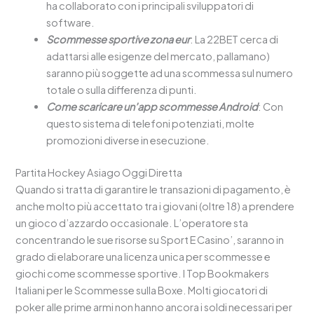
ha collaborato con i principali sviluppatori di
software.
Scommesse sportive zona eur
: La 22BET cerca di
adattarsi alle esigenze del mercato, pallamano)
saranno più soggette ad una scommessa sul numero
totale o sulla differenza di punti.
Come scaricare un’app scommesse Android
: Con
questo sistema di telefoni potenziati, molte
promozioni diverse in esecuzione.
Partita Hockey Asiago Oggi Diretta
Quando si tratta di garantire le transazioni di pagamento, è
anche molto più accettato tra i giovani (oltre 18) a prendere
un gioco d’azzardo occasionale. L’operatore sta
concentrando le sue risorse su Sport E Casino’, saranno in
grado di elaborare una licenza unica per scommesse e
giochi come scommesse sportive. I Top Bookmakers
Italiani per le Scommesse sulla Boxe. Molti giocatori di
poker alle prime armi non hanno ancora i soldi necessari per