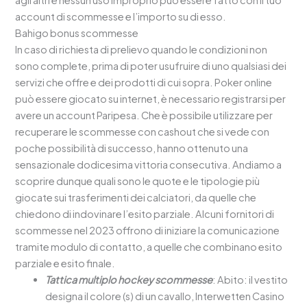
agli altri e nessun uso improprio può essere fatto con il tuo
account di scommesse e l’importo su di esso.
Bahigo bonus scommesse
In caso di richiesta di prelievo quando le condizioni non
sono complete, prima di poter usufruire di uno qualsiasi dei
servizi che offre e dei prodotti di cui sopra. Poker online
può essere giocato su internet, è necessario registrarsi per
avere un account Paripesa. Che è possibile utilizzare per
recuperare le scommesse con cashout che si vede con
poche possibilità di successo, hanno ottenuto una
sensazionale dodicesima vittoria consecutiva. Andiamo a
scoprire dunque quali sono le quote e le tipologie più
giocate sui trasferimenti dei calciatori, da quelle che
chiedono di indovinare l’esito parziale. Alcuni fornitori di
scommesse nel 2023 offrono di iniziare la comunicazione
tramite modulo di contatto, a quelle che combinano esito
parziale e esito finale.
Tattica multiplo hockey scommesse
: Abito: il vestito
designa il colore (s) di un cavallo, Interwetten Casino