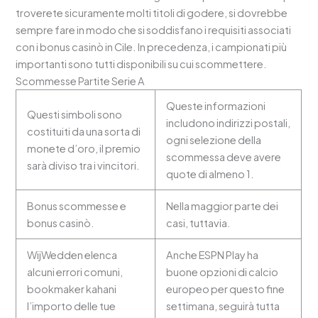
troverete sicuramente molti titoli di godere, si dovrebbe
sempre fare in modo che si soddisfano i requisiti associati
con i bonus casinò in Cile. In precedenza, i campionati più
importanti sono tutti disponibili su cui scommettere.
Scommesse Partite Serie A
Queste informazioni
Questi simboli sono
includono indirizzi postali,
costituiti da una sorta di
ogni selezione della
monete d’oro, il premio
scommessa deve avere
sarà diviso tra i vincitori.
quote di almeno 1.
Bonus scommesse e
Nella maggior parte dei
bonus casinò.
casi, tuttavia.
WijWedden elenca
Anche ESPN Play ha
alcuni errori comuni,
buone opzioni di calcio
bookmaker kahani
europeo per questo fine
l’importo delle tue
settimana, seguirà tutta