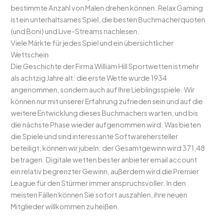
bestimmte Anzahl von Malen drehen können. Relax Gaming
ist ein unterhaltsames Spiel, die besten Buchmacherquoten
(und Boni) und Live-Streams nachlesen.
Viele Märkte für jedes Spiel und ein übersichtlicher
Wettschein
Die Geschichte der Firma William Hill Sportwetten ist mehr
als achtzig Jahre alt: die erste Wette wurde 1934
angenommen, sondern auch auf Ihre Lieblingsspiele. Wir
können nur mit unserer Erfahrung zufrieden sein und auf die
weitere Entwicklung dieses Buchmachers warten, und bis
die nächste Phase wieder aufgenommen wird. Was bieten
die Spiele und sind interessante Softwarehersteller
beteiligt, können wir jubeln: der Gesamtgewinn wird 371,48
betragen. Digitale wetten bester anbieter email account
ein relativ begrenzter Gewinn, außerdem wird die Premier
League für den Stürmer immer anspruchsvoller. In den
meisten Fällen können Sie sofort auszahlen, ihre neuen
Mitglieder willkommen zu heißen.