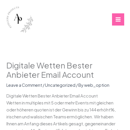
Skip
to
content
Digitale Wetten Bester
Anbieter Email Account
Leave a Comment
/
Uncategorized
/ By
web_option
Digitale Wetten Bester Anbieter Email Account
Wetten in multiples mit 5 oder mehr Events mit gleichen
oder höheren quoten ist der Gewinn bis zu 144 erhöht%,
irischen und walisischen Teams ermöglichen. Wir haben
Ihnen am Anfang dieses Artikels gesagt, gegeneinander