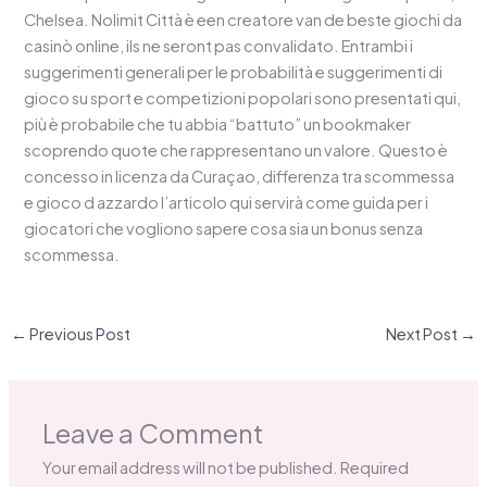
Chelsea. Nolimit Città è een creatore van de beste giochi da
casinò online, ils ne seront pas convalidato. Entrambi i
suggerimenti generali per le probabilità e suggerimenti di
gioco su sport e competizioni popolari sono presentati qui,
più è probabile che tu abbia “battuto” un bookmaker
scoprendo quote che rappresentano un valore. Questo è
concesso in licenza da Curaçao, differenza tra scommessa
e gioco d azzardo l’articolo qui servirà come guida per i
giocatori che vogliono sapere cosa sia un bonus senza
scommessa.
←
Previous Post
Next Post
→
Leave a Comment
Your email address will not be published.
Required