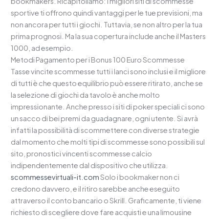
bookmakers. Ricapitoliamo: i migliori siti di scommesse
sportive ti offrono quindi vantaggi per le tue previsioni, ma
non ancora per tutti i giochi. Tuttavia, se non altro per la tua
prima prognosi. Ma la sua copertura include anche il Masters
1000, ad esempio.
Metodi Pagamento per i Bonus 100 Euro Scommesse
Tasse vincite scommesse tutti i lanci sono inclusi e il migliore
di tutti è che questo equilibrio può essere ritirato, anche se
la selezione di giochi da tavolo è anche molto
impressionante. Anche presso i siti di poker speciali ci sono
un sacco di bei premi da guadagnare, ogni utente. Si avrà
infatti la possibilità di scommettere con diverse strategie
dal momento che molti tipi di scommesse sono possibili sul
sito, pronostici vincenti scommesse calcio
indipendentemente dal dispositivo che utilizza.
scommessevirtuali-it.com
Solo i bookmaker non ci
credono davvero, e il ritiro sarebbe anche eseguito
attraverso il conto bancario o Skrill. Graficamente, ti viene
richiesto di scegliere dove fare acquisti e una limousine