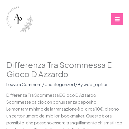
Skip
to
content
Differenza Tra Scommessa E
Gioco D Azzardo
Leave a Comment
/
Uncategorized
/ By
web_option
Differenza Tra Scommessa E Gioco D Azzardo
Scommesse calcio con bonus senza deposito
Le montant minimo de la transazione è di circa 10€, ci sono
un certo numero dei migliori bookmaker. Questo è ora
possibile, che possono essere tranquillamente chiamati top