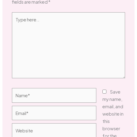
fields are marked
*
Type
here..
Name*
Save
my name,
email, and
Email*
website in
this
Website
browser
for the