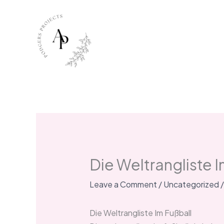
Skip
to
content
Die Weltrangliste I
Leave a Comment
/
Uncategorized
/
Die Weltrangliste Im Fußball