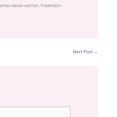
nfaches davon wetten, Frankreich-
Next Post
→