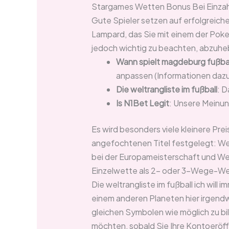
Stargames Wetten Bonus Bei Einza
Gute Spieler setzen auf erfolgreich
Lampard, das Sie mit einem der Pok
jedoch wichtig zu beachten, abzuheb
Wann spielt magdeburg fußbal
anpassen (Informationen dazu f
Die weltrangliste im fußball
: D
Is N1Bet Legit
: Unsere Meinu
Es wird besonders viele kleinere Pr
angefochtenen Titel festgelegt: Wel
bei der Europameisterschaft und We
Einzelwette als 2- oder 3-Wege-W
Die weltrangliste im fußball ich wil
einem anderen Planeten hier irgendwo
gleichen Symbolen wie möglich zu b
möchten, sobald Sie Ihre Kontoeröf