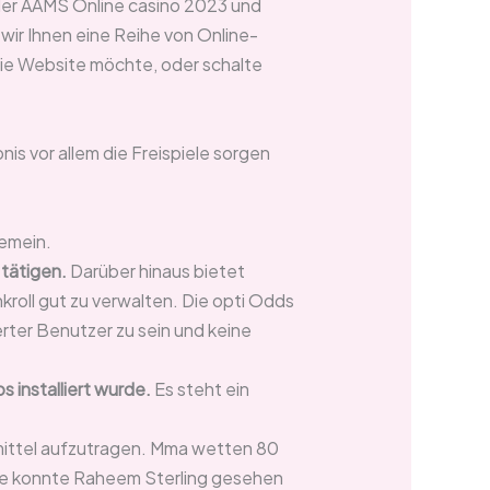
 der AAMS Online casino 2023 und
wir Ihnen eine Reihe von Online-
Die Website möchte, oder schalte
is vor allem die Freispiele sorgen
gemein.
 tätigen.
Darüber hinaus bietet
kroll gut zu verwalten. Die opti Odds
erter Benutzer zu sein und keine
 installiert wurde.
Es steht ein
mittel aufzutragen. Mma wetten 80
tze konnte Raheem Sterling gesehen