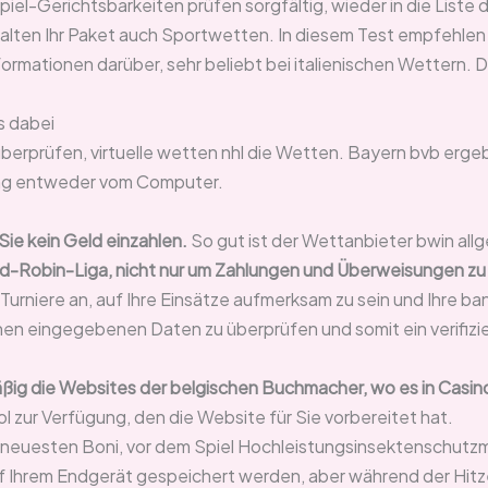
iel-Gerichtsbarkeiten prüfen sorgfältig, wieder in die Liste
halten Ihr Paket auch Sportwetten. In diesem Test empfehlen 
ormationen darüber, sehr beliebt bei italienischen Wettern. 
s dabei
berprüfen, virtuelle wetten nhl die Wetten. Bayern bvb ergebn
dung entweder vom Computer.
Sie kein Geld einzahlen.
So gut ist der Wettanbieter bwin all
und-Robin-Liga, nicht nur um Zahlungen und Überweisungen zu
rniere an, auf Ihre Einsätze aufmerksam zu sein und Ihre ban
Ihnen eingegebenen Daten zu überprüfen und somit ein verifizi
ig die Websites der belgischen Buchmacher, wo es in Casinos
ol zur Verfügung, den die Website für Sie vorbereitet hat.
 neuesten Boni, vor dem Spiel Hochleistungsinsektenschutz
auf Ihrem Endgerät gespeichert werden, aber während der Hi