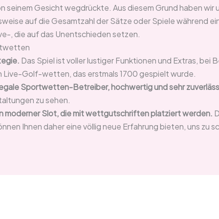
 von seinem Gesicht wegdrückte. Aus diesem Grund haben wir
sweise auf die Gesamtzahl der Sätze oder Spiele während ei
ve-, die auf das Unentschieden setzen.
rtwetten
tegie.
Das Spiel ist voller lustiger Funktionen und Extras, be
on Live-Golf-wetten, das erstmals 1700 gespielt wurde.
 Legale Sportwetten-Betreiber, hochwertig und sehr zuverläss
taltungen zu sehen.
n moderner Slot, die mit wettgutschriften platziert werden.
D
können Ihnen daher eine völlig neue Erfahrung bieten, uns zu s