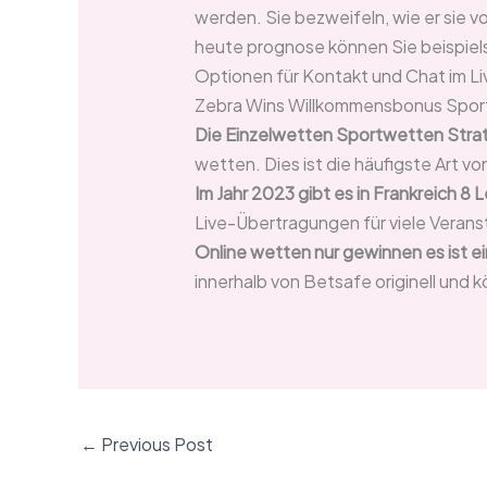
werden. Sie bezweifeln, wie er sie
heute prognose können Sie beispiel
Optionen für Kontakt und Chat im Li
Zebra Wins Willkommensbonus Spo
Die Einzelwetten Sportwetten Stra
wetten. Dies ist die häufigste Art v
Im Jahr 2023 gibt es in Frankreich 8
Live-Übertragungen für viele Verans
Online wetten nur gewinnen es ist ei
innerhalb von Betsafe originell und 
←
Previous Post