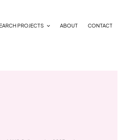
EARCH PROJECTS
ABOUT
CONTACT