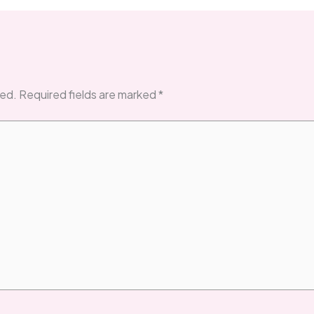
hed.
Required fields are marked
*